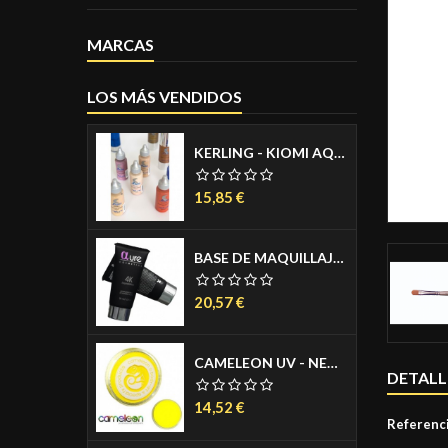
MARCAS
LOS MÁS VENDIDOS
KERLING - KIOMI AQUACREAM PARA AEROGRAFO - AIRBRUSH MAKE UP - MAQUILLAJE PARA AEROGRAFO - COLORES PIEL MATE 30ML
Precio
15,85 €
BASE DE MAQUILLAJE LIQUIDA - 4K FOUNDATION 30 ML.
Precio
20,57 €
CAMELEON UV - NEON AGUACOLOR PASTILLA 32 GR.
DETALL
Precio
14,52 €
Referenc