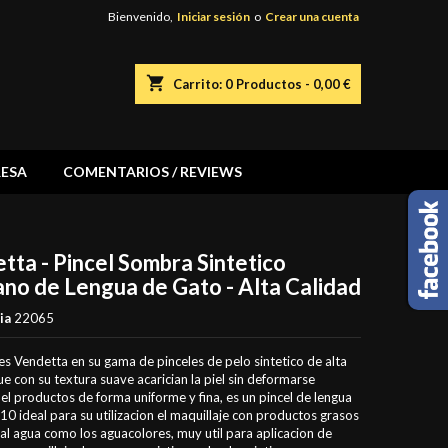
Bienvenido,
Iniciar sesión
o
Crear una cuenta
shopping_cart
Carrito:
0
Productos - 0,00 €
ESA
COMENTARIOS / REVIEWS
tta - Pincel Sombra Sintetico
no de Lengua de Gato - Alta Calidad
ia
22065
es Vendetta en su gama de pinceles de pelo sintetico de alta
ue con su textura suave acarician la piel sin deformarse
el productos de forma uniforme y fina, es un pincel de lengua
10 ideal para su utilizacion el maquillaje con productos grasos
al agua como los aguacolores, muy util para aplicacion de