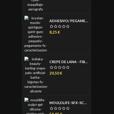
ADHESIVO/ PEGAMENTO - MASTIX SPIRIT GUM 12 ML.
Precio
8,25 €
CREPE DE LANA - FIBRA DE LANA PARA SIMULAR PELO HUMANO DE 1 METRO
Precio
20,50 €
MOULDLIFE-SFX-SCULPT GEL-SILICONA DE PLATINO PARA APLICAR EN PIEL 3 COMPONENTES A+B+C 150ML
Precio
54,45 €