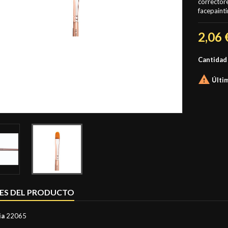
correctore
facepainti
2,06 
Cantidad

Últim
ES DEL PRODUCTO
ia
22065