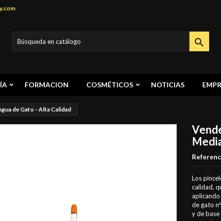
y.com

ÍA
FORMACION
COSMÉTICOS
NOTICIAS
EMPR
gua de Gato - Alta Calidad
Vende
Media
Referenc
Los pincel
calidad, q
aplicando 
de gato nº
y de base 