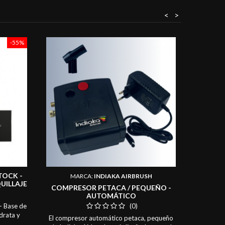
<
>
-55%
Nuevo
PURP
VEGANA
Cosmetic
purpurin
materiale
purpuri
cumple p
relat
micr
(Reglam
TOCK -
MARCA:
INDIAKA AIRBRUSH
purpurin
UILLAJE
COMPRESOR PETACA / PEQUEÑO -
ML
AUTOMÁTICO
 Base de
(0)
drata y
El compresor automático petaca, pequeño
onos muy