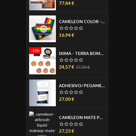
Precio
77,44 €
CAMELEON COLOR - BLOCKS AGUACOLOR PASTILLA 30 GR.
Precio
16,94 €
-10%
IXIMA - TERRA BOMBATA - BACKED BRONZER - POLVOS BRONCEADORES - SEDOSOS Y MICRO FINOS 12GR
Precio
Precio
24,57 €
27,30 €
base
ADHESIVO/ PEGAMENTO PARA PRÓTESIS - PROS AIDE 50 ML.
Precio
27,00 €
CAMELEON MATE PARA AERÓGRAFO 50 ML.
Precio
27,23 €