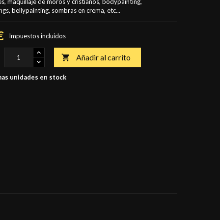
s, maquillaje de moros y cristianos, bodypainting,
ngs, bellypainting, sombras en crema, etc...
€
Impuestos incluidos
Añadir al carrito

as unidades en stock