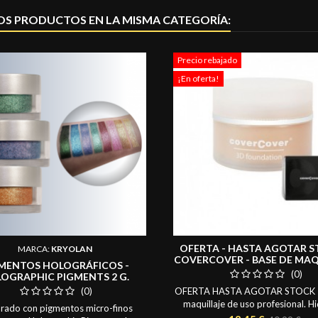
OS PRODUCTOS EN LA MISMA CATEGORÍA:
Precio rebajado
¡En oferta!
OFERTA - HASTA AGOTAR S
MARCA:
KRYOLAN
COVERCOVER - BASE DE MAQ
MENTOS HOLOGRÁFICOS -
3D FOUNDATION - 50 
(0)
OGRAPHIC PIGMENTS 2 G.
(0)
OFERTA HASTA AGOTAR STOCK -
maquillaje de uso profesional. Hi
rado con pigmentos micro-finos
protege la piel. Consigue unos t