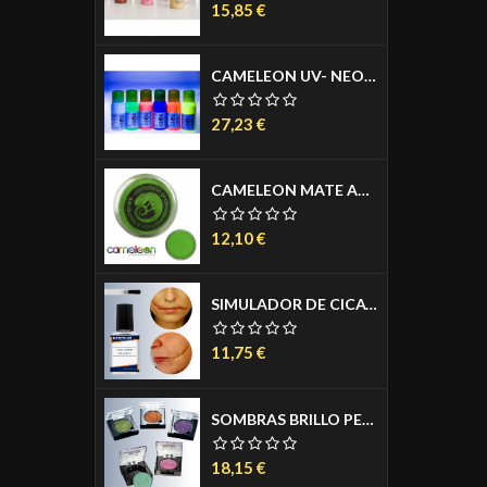
Precio
15,85 €
CAMELEON UV- NEON PARA AERÓGRAFO 50 ML.
Precio
27,23 €
CAMELEON MATE AGUACOLOR PASTILLA 32 GR.
Precio
12,10 €
SIMULADOR DE CICATRIZ- COLLODION 11 ML.
Precio
11,75 €
SOMBRAS BRILLO PERLADO INTENSO EN ESTUCHE - PEARL SHEEN 1,7 GR.
Precio
18,15 €