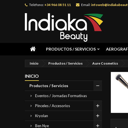
Teléfono:
+34 966 08 51 11
Email:
infoweb@indiakabeaut
PRODUCTOS / SERVICIOS
AEROGRAF
Inicio
Productos / Servicios
Aure Cosmetics
INICIO
Productos / Servicios
Eventos / Jornadas Formativas
Pinceles / Accesorios
Kryolan
Ben Nye