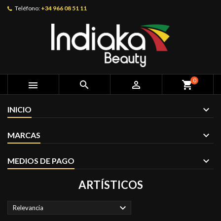
Teléfono:
+34 966 08 51 11
0



shopping_cart
INICIO
MARCAS
MEDIOS DE PAGO
ARTÍSTICOS

Relevancia