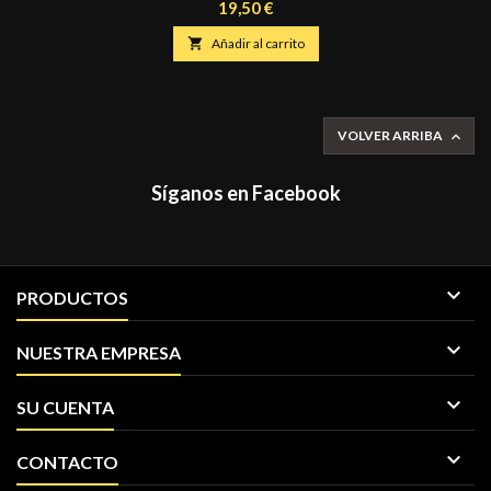
cm.
Precio
19,50 €

Añadir al carrito
VOLVER ARRIBA

Síganos en Facebook

PRODUCTOS

NUESTRA EMPRESA

SU CUENTA

CONTACTO