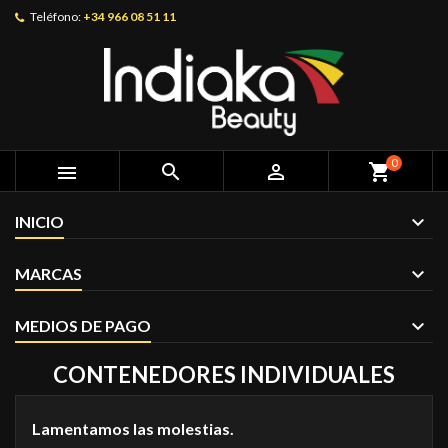
Teléfono:
+34 966 08 51 11
0



shopping_cart
INICIO
MARCAS
MEDIOS DE PAGO
CONTENEDORES INDIVIDUALES
Lamentamos las molestias.