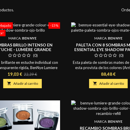
oductos.
Orde
ebajado
-15%
ta!
MARCA:
BEN NYE
MARCA:
BEN NYE
BRAS BRILLO INTENSO EN
PALETA CON 8 SOMBRAS M
TUCHE - LUMIÈRE GRANDE
ESSENTIAL EYE SHADOW P
COLOUR 2,7GR.
28GR.
(0)
(0)
brillante en estuche individual con
Esta paleta de sombras mates de
ansparente rígida, BenNye Lumiere
esta provista de los colores (Arr
Colour, gran pigmentación, brillo y
302-314-50-37, Abajo: ES-99-98
Precio
Precio
Precio
19,03 €
88,48 €
22,39 €
ón que superaran tus expectativas.
que se necesitaran para cada es
base
al para dar luz y brillo, Lumiere
maquillaje, incluido social, novias

Añadir al carrito

Añadir al carrito
a el maquillaje de belleza, fantasía,
Sombras de calidad que dan presti
ia e incluso F/X, en Arte. Aplicar en
Nye por su alta pigmentación, fij
ara un acabado suave o con agua
textura suave que facilita los di
para aumentar la...
perfectos. Paleta...
MARCA:
BEN NYE
RECAMBIO SOMBRAS BRI