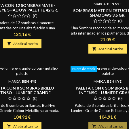
MARCA:
BEN NYE
TA CON 12 SOMBRAS MATE -
EYE SHADOW PALETTE 42 GR.
SOMBRAS MATE EN ESTUCHE
SHADOWS 3,5 GR.
(0)
(0)
paleta de 12 sombras altamente
tadas con una alta fijación y una
Una Sombra reconocida en merca
suave para facilitar su aplicación, ha
alta intensidad en los pigmentos, 
Precio
131,16 €
eccionada para hacer que el trabajo
suave y sedosa que facilita la fusi
Precio
21,05 €
un juego. Una combinación practica
colores y su difuminado. Cada

Añadir al carrito
nos neutrales y atractivos, que la
contiene 3,5 gr. Presentación: 

Añadir al carrito
en en una selección ganadora. Cada
individual con tapa de plástico 
contiene 3,5 gr. Paleta con Cierre
transparente
Magnético. Colores...
Fuera de stock
MARCA:
BEN NYE
MARCA:
BEN NYE
TA CON 8 SOMBRAS BRILLO
PALETA CON 8 SOMBRAS B
TENSO - LUMIÈRE GRANDE
INTENSO - LUMIÈRE GR
UR METALLIC PALETTE 21GR.
COLOUR BRILLIANT PALETTE 2
(0)
(0)
 de 8 sombras brillantes, BenNye
Paleta de 8 sombras brillantes,
Grande Colour Metallic, ya armada.
Lumiere Grande Colour Brilliant, y
aleta es una selección de colores
Esta deslumbrante paleta es una 
Precio
Precio
104,91 €
104,91 €
nte pigmentados. Que podrás usar
de color altamente pigmentados.
quillaje social, pasarela, cosplay,
húmedo para aún más brillantez.

Añadir al carrito

Añadir al carrito