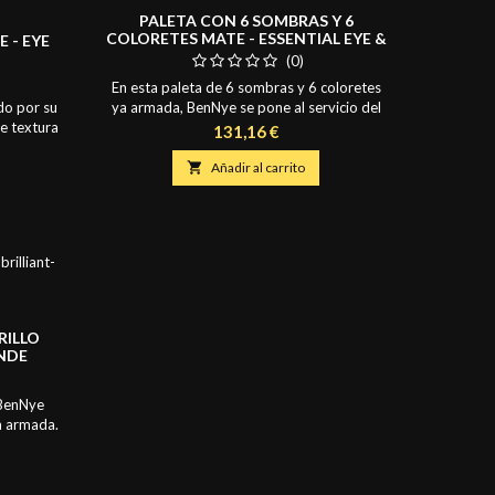
PALETA CON 6 SOMBRAS Y 6
COLORETES MATE - ESSENTIAL EYE &
 - EYE
BLUSH 42 GR.
(0)
En esta paleta de 6 sombras y 6 coloretes
do por su
ya armada, BenNye se pone al servicio del
de textura
profesional. En este exquisito surtido de
Precio
131,16 €
on de los
colores tienes todo lo que el profesional del
 sombra
maquillaje necesita para, cine, diario, novia y

Añadir al carrito
Estuche
HD (alta definición). Presentación: Paleta
rígido
rellenable de 12 agujeros con tapa con
cierre magnético. Colores que la componen,
Arriba:...
RILLO
ANDE
1,6 GR.
 BenNye
a armada.
explosión
 Aplicar
 Colores