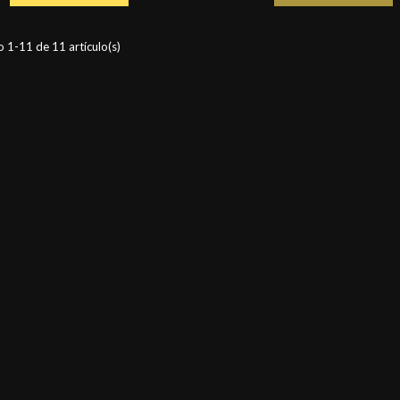
 bodypainting. Aplicar húmedo para
que la componen: Arriba: LU-6, 7,
 más brillantez. Colores que la
Abajo: LU-11, 12, 8, 16
: Arriba: LU-1, 2, 3, 4 y Abajo: LU-
 1-11 de 11 artículo(s)
18, 21, 5, 20.