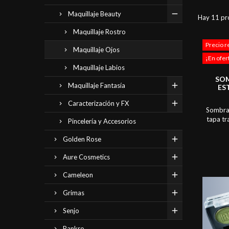
Maquillaje Beauty
Hay 11 pr
Maquillaje Rostro
Precio r
Maquillaje Ojos
¡En ofer
Maquillaje Labios
SOM
Maquillaje Fantasía
ES
Caracterización y FX
Sombra 
tapa tr
Pincelería y Accesorios
Grande 
fijaci
Golden Rose
Ide
transform
Aure Cosmetics
vanguard
seco p
Cameleon
Grimas
Senjo
Pankro