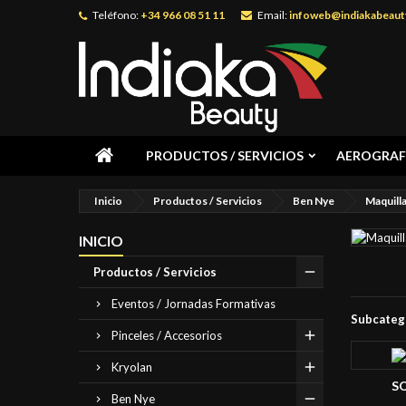
Teléfono:
+34 966 08 51 11
Email:
infoweb@indiakabeaut
PRODUCTOS / SERVICIOS
AEROGRAF
Inicio
Productos / Servicios
Ben Nye
Maquill
INICIO
Productos / Servicios
Eventos / Jornadas Formativas
Subcateg
Pinceles / Accesorios
Kryolan
S
Ben Nye