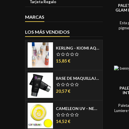
Tarjeta Regalo
PALE
GLAM 
MARCAS
Esta 
pigmen
LOS MÁS VENDIDOS
textura 
sido sel
parezca 
KERLING - KIOMI AQUACREAM PARA AEROGRAFO - AIRBRUSH MAKE UP - MAQUILLAJE PARA AEROGRAFO - COLORES PIEL MATE 30ML
de to
conviert
sombra 
Precio
15,85 €
BASE DE MAQUILLAJE LIQUIDA - 4K FOUNDATION 30 ML.
PALE
Precio
20,57 €
IN
COLO
Paleta
CAMELEON UV - NEON AGUACOLOR PASTILLA 32 GR.
Lumiere 
Esta p
Precio
altame
14,52 €
para ma