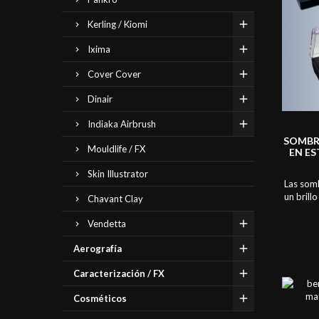
Kerling / Kiomi
Ixima
Cover Cover
Dinair
Indiaka Airbrush
SOMBR
Mouldlife / FX
EN ES
Skin Illustrator
Las som
un brill
Chavant Clay
text
deslumbr
Vendetta
somb
disponi
Aerografía
terrosos
Caracterización / FX
son reca
Cosméticos