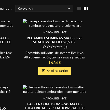



nar por:
Relevancia
MARCA:
BEN NYE
ATE -
RECAMBIO SOMBRAS MATE - EYE
ALETTE
SHADOWS REFILLS 3,5 GR.
(0)
 Ben Nye
Recambio individual de sombra Ben Nye.
iba: ES-
Alta pigmentación, textura suave y sedosa.
-36-595)
Excelentes para técnicas de esfumados,
Precio
16,34 €
tilo de
difuminados y fusión de diferentes colores.
 y cine.
Son también acuarelables. Presentación:

Añadir al carrito
gio a Ben
Recambio individual para agregar en paletas
ación y
vacías y personalizar la composición de las
fuminados
mismas. Diámetro de cada sombra: 36 mm.
Cada sombra contiene:...
MARCA:
BEN NYE
PALETA CON 8 SOMBRAS MATE -
THEATRICAL EYE SHADOW PALETTE
LLO