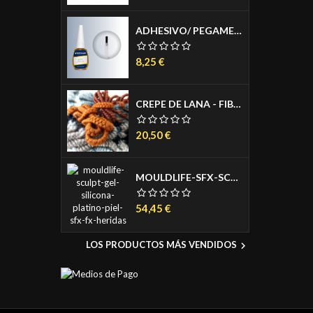
ADHESIVO/ PEGAMENTO - MASTIX SPIRIT GUM 12 ML.
Precio
8,25 €
CREPE DE LANA - FIBRA DE LANA PARA SIMULAR PELO HUMANO DE 1 METRO
Precio
20,50 €
MOULDLIFE-SFX-SCULPT GEL-SILICONA DE PLATINO PARA APLICAR EN PIEL 3 COMPONENTES A+B+C 150ML
Precio
54,45 €
LOS PRODUCTOS MÁS VENDIDOS
