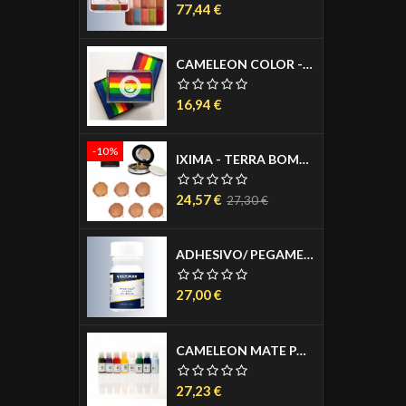
Precio
77,44 €
CAMELEON COLOR - BLOCKS AGUACOLOR PASTILLA 30 GR.
Precio
16,94 €
-10%
IXIMA - TERRA BOMBATA - BACKED BRONZER - POLVOS BRONCEADORES - SEDOSOS Y MICRO FINOS 12GR
Precio
Precio
24,57 €
27,30 €
base
ADHESIVO/ PEGAMENTO PARA PRÓTESIS - PROS AIDE 50 ML.
Precio
27,00 €
CAMELEON MATE PARA AERÓGRAFO 50 ML.
Precio
27,23 €