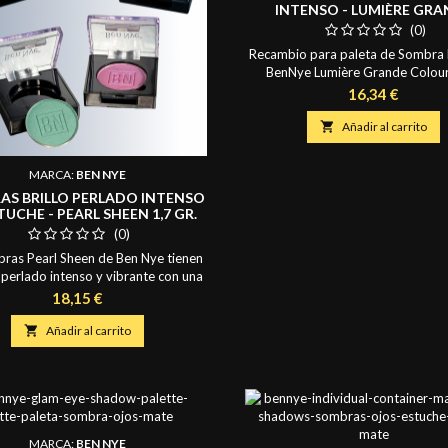
INTENSO - LUMIÈRE GR
COLOUR 2.7 GR.
(0)
Recambio para paleta de Sombra b
BenNye Lumière Grande Colour
pigmentación, brillo y fijación que
Precio
16,34 €
tus expectativas. Ideal para dar luz
Aplicar en seco para un acabado

Añadir al carrito
con agua para aumentar la intensi
efecto opaco. Contenido de cada
MARCA:
BEN NYE
2,7 gr. Presentación: recipiente pr
AS BRILLO PERLADO INTENSO
plástico desechable.
TUCHE - PEARL SHEEN 1,7 GR.
(0)
bras Pearl Sheen de Ben Nye tienen
o perlado intenso y vibrante con una
ura sedosa que brinda un brillo
Precio
18,15 €
ante para acentuar los ojos. Estas
ras perladas compactas están

Añadir al carrito
bles en una gama de tonos neutros,
 y deslumbrantes. Todos los tonos
rgables en su estuche magnético. El
brillo intenso de estos...
MARCA:
BEN NYE