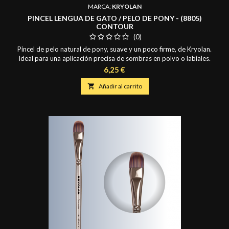
MARCA:
KRYOLAN
PINCEL LENGUA DE GATO / PELO DE PONY - (8805)
CONTOUR
(0)
Pincel de pelo natural de pony, suave y un poco firme, de Kryolan.
Ideal para una aplicación precisa de sombras en polvo o labiales.
Mide 0,6 cm. de ancho y de largo de pelo 0,6 cm.
Precio
6,25 €

Añadir al carrito