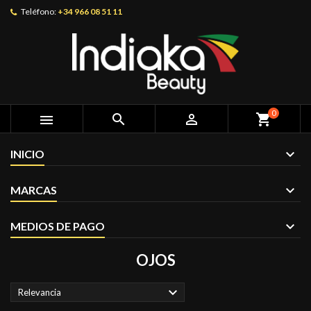
Teléfono:
+34 966 08 51 11
0



shopping_cart
INICIO
MARCAS
MEDIOS DE PAGO
OJOS

Relevancia