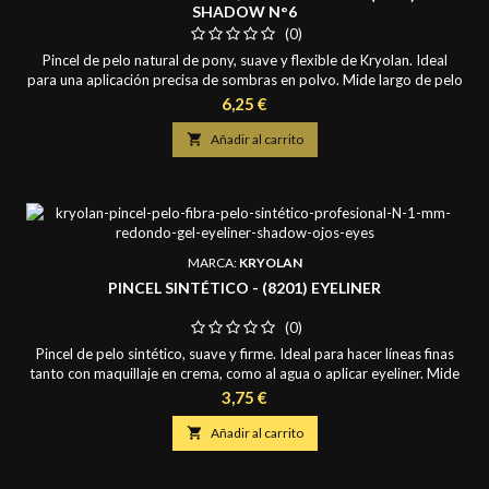
SHADOW N°6
(0)
Pincel de pelo natural de pony, suave y flexible de Kryolan. Ideal
para una aplicación precisa de sombras en polvo. Mide largo de pelo
de 0,9 cm.
Precio
6,25 €

Añadir al carrito
MARCA:
KRYOLAN
PINCEL SINTÉTICO - (8201) EYELINER
(0)
Pincel de pelo sintético, suave y firme. Ideal para hacer líneas finas
tanto con maquillaje en crema, como al agua o aplicar eyeliner. Mide
2 mm. de diámetro y largo de pelo de 0,8 mm.
Precio
3,75 €

Añadir al carrito