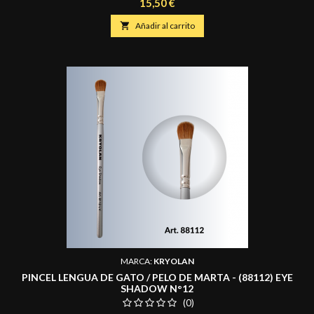
Precio
15,50 €

Añadir al carrito
MARCA:
KRYOLAN
PINCEL LENGUA DE GATO / PELO DE MARTA - (88112) EYE
SHADOW N°12
(0)