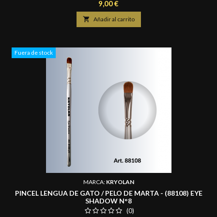
cejas y trazar líneas sutiles en los ojos. Mide 0,5 cm. de ancho y
Precio
9,00 €
largo de pelo de 0,7 cm.

Añadir al carrito
Fuera de stock
MARCA:
KRYOLAN
PINCEL LENGUA DE GATO / PELO DE MARTA - (88108) EYE
SHADOW N°8
(0)