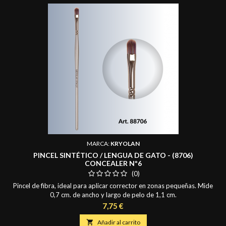
MARCA:
KRYOLAN
PINCEL SINTÉTICO / LENGUA DE GATO - (8706)
CONCEALER Nº6
(0)
Pincel de fibra, ideal para aplicar corrector en zonas pequeñas. Mide
0,7 cm. de ancho y largo de pelo de 1,1 cm.
Precio
7,75 €

Añadir al carrito