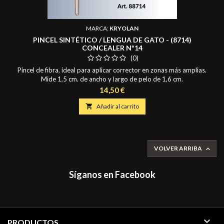
MARCA:
KRYOLAN
PINCEL SINTÉTICO / LENGUA DE GATO - (8714)
CONCEALER Nº14
(0)
Pincel de fibra, ideal para aplicar corrector en zonas más amplias.
Mide 1,5 cm. de ancho y largo de pelo de 1,6 cm.
Precio
14,50 €

Añadir al carrito
VOLVER ARRIBA

Síganos en Facebook

PRODUCTOS