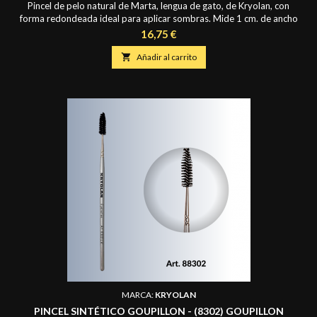
Pincel de pelo natural de Marta, lengua de gato, de Kryolan, con
forma redondeada ideal para aplicar sombras. Mide 1 cm. de ancho
y largo de pelo de 1,9 cm.
Precio
16,75 €

Añadir al carrito
MARCA:
KRYOLAN
PINCEL SINTÉTICO GOUPILLON - (8302) GOUPILLON