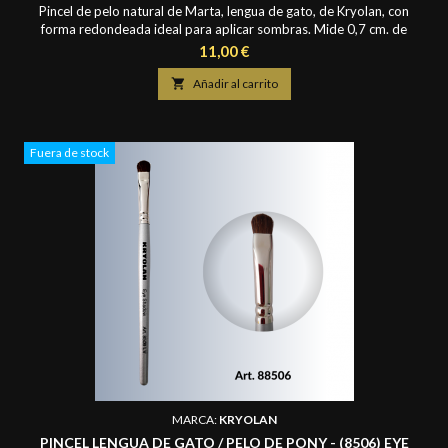
Pincel de pelo natural de Marta, lengua de gato, de Kryolan, con
forma redondeada ideal para aplicar sombras. Mide 0,7 cm. de
ancho y largo de pelo de 1 cm.
Precio
11,00 €

Añadir al carrito
Fuera de stock
MARCA:
KRYOLAN
PINCEL LENGUA DE GATO / PELO DE PONY - (8506) EYE