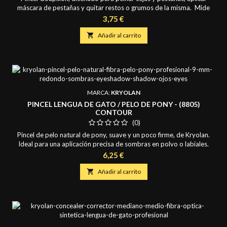
máscara de pestañas y quitar restos o grumos de la misma. Mide
0,8 cm. de diámetro y largo de pelo de 2,6 cm.
Precio
3,75 €

Añadir al carrito
MARCA:
KRYOLAN
PINCEL LENGUA DE GATO / PELO DE PONY - (8805)
CONTOUR
(0)
Pincel de pelo natural de pony, suave y un poco firme, de Kryolan.
Ideal para una aplicación precisa de sombras en polvo o labiales.
Mide 0,6 cm. de ancho y de largo de pelo 0,6 cm.
Precio
6,25 €

Añadir al carrito