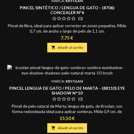
MARCA:
KRYOLAN
PINCEL SINTÉTICO / LENGUA DE GATO - (8706)
CONCEALER Nº6
(0)
Pincel de fibra, ideal para aplicar corrector en zonas pequeñas. Mide
0,7 cm. de ancho y largo de pelo de 1,1 cm.
Precio
7,75 €

Añadir al carrito
MARCA:
KRYOLAN
PINCEL LENGUA DE GATO / PELO DE MARTA - (88110) EYE
SHADOW N°10
(0)
Pincel de pelo natural de Marta, lengua de gato, de Kryolan, con
forma redondeada ideal para aplicar sombras. Mide 0,9 cm. de
ancho y largo de pelo de 1,2 cm.
Precio
15,50 €

Añadir al carrito