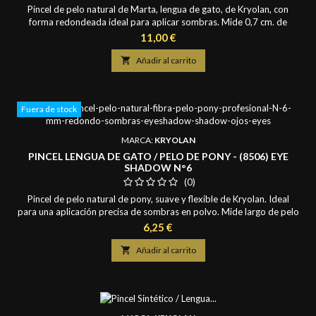
Pincel de pelo natural de Marta, lengua de gato, de Kryolan, con
forma redondeada ideal para aplicar sombras. Mide 0,7 cm. de
ancho y largo de pelo de 1 cm.
Precio
11,00 €

Añadir al carrito
Fuera de stock
MARCA:
KRYOLAN
PINCEL LENGUA DE GATO / PELO DE PONY - (8506) EYE
SHADOW N°6
(0)
Pincel de pelo natural de pony, suave y flexible de Kryolan. Ideal
para una aplicación precisa de sombras en polvo. Mide largo de pelo
de 0,9 cm.
Precio
6,25 €

Añadir al carrito