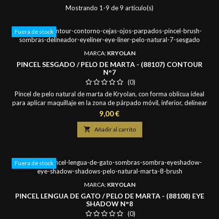
Mostrando 1-9 de 9 artículo(s)
Fuera de stock
MARCA:
KRYOLAN
PINCEL SESGADO / PELO DE MARTA - (88107) CONTOUR
N°7
(0)
Pincel de pelo natural de marta de Kryolan, con forma oblicua ideal
para aplicar maquillaje en la zona de párpado móvil, inferior, delinear
cejas y trazar líneas sutiles en los ojos. Mide 0,5 cm. de ancho y
Precio
9,00 €
largo de pelo de 0,7 cm.

Añadir al carrito
Fuera de stock
MARCA:
KRYOLAN
PINCEL LENGUA DE GATO / PELO DE MARTA - (88108) EYE
SHADOW N°8
(0)