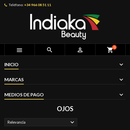
Teléfono:
+34 966 08 51 11
0



shopping_cart
INICIO
MARCAS
MEDIOS DE PAGO
OJOS

Relevancia