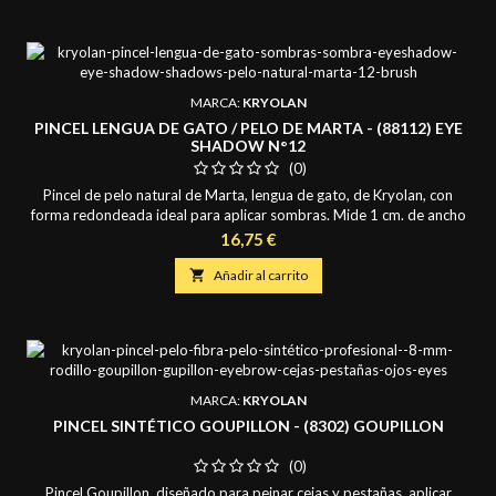
MARCA:
KRYOLAN
PINCEL LENGUA DE GATO / PELO DE MARTA - (88112) EYE
SHADOW N°12
(0)
Pincel de pelo natural de Marta, lengua de gato, de Kryolan, con
forma redondeada ideal para aplicar sombras. Mide 1 cm. de ancho
y largo de pelo de 1,9 cm.
Precio
16,75 €

Añadir al carrito
MARCA:
KRYOLAN
PINCEL SINTÉTICO GOUPILLON - (8302) GOUPILLON
(0)
Pincel Goupillon, diseñado para peinar cejas y pestañas, aplicar