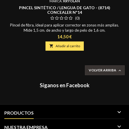
MARCA:
KRYOLAN
PINCEL SINTÉTICO / LENGUA DE GATO - (8714)
CONCEALER Nº14
(0)
Pincel de fibra, ideal para aplicar corrector en zonas más amplias.
Mide 1,5 cm. de ancho y largo de pelo de 1,6 cm.
Precio
14,50 €

Añadir al carrito
VOLVER ARRIBA

Síganos en Facebook

PRODUCTOS

NUESTRA EMPRESA