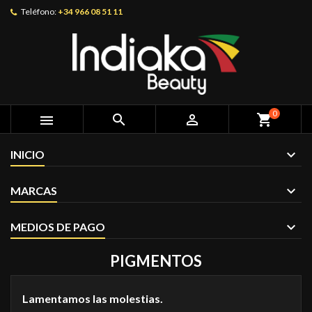
Teléfono:
+34 966 08 51 11
0



shopping_cart
INICIO
MARCAS
MEDIOS DE PAGO
PIGMENTOS
Lamentamos las molestias.