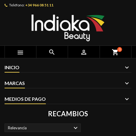
Teléfono:
+34 966 08 51 11
0



shopping_cart
INICIO
MARCAS
MEDIOS DE PAGO
RECAMBIOS

Relevancia