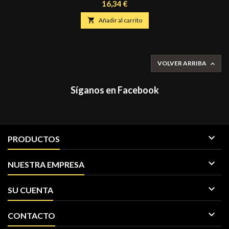
llamativa exhibición de color. Puedes elegir tonos suaves y naturales
Precio
16,34 €
para modelar el rostro de forma sutil o, colores brillantes y audaces
para diseños de moda y vanguardistas. Presentación: recipiente

Añadir al carrito
individual 3.5 gr.
VOLVER ARRIBA

Síganos en Facebook

PRODUCTOS

NUESTRA EMPRESA

SU CUENTA

CONTACTO