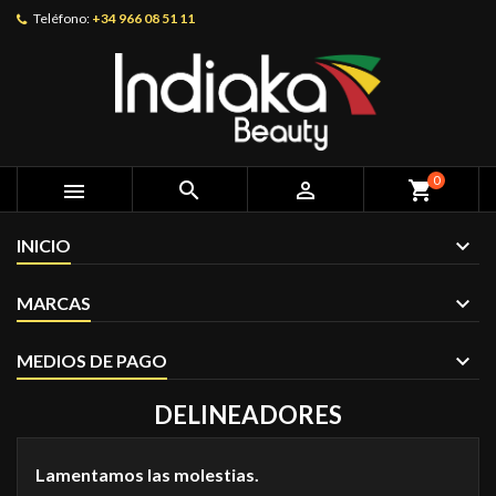
Teléfono:
+34 966 08 51 11
0



shopping_cart
INICIO
MARCAS
MEDIOS DE PAGO
DELINEADORES
Lamentamos las molestias.