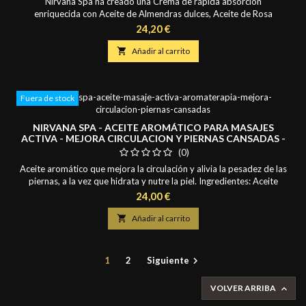
Nirvana Spa ha creado una Crema de rápida absorción
enriquecida con Aceite de Almendras dulces, Aceite de Rosa
Mosqueta y Aceite de Onagra para realizar masajes
Precio
24,20 €
faciales personalizados (añadir aceites esenciales deseados)

Añadir al carrito
Fuera de stock
NIRVANA SPA - ACEITE AROMÁTICO PARA MASAJES
ACTIVA - MEJORA CIRCULACION Y PIERNAS CANSADAS -
125 ML
(0)
Aceite aromático que mejora la circulación y alivia la pesadez de las
piernas, a la vez que hidrata y nutre la piel. Ingredientes: Aceite
Vegetal de: Almendras Dulces, Aguacate y Rosa Mosqueta + Aceites
Precio
24,00 €
Esenciales de: Ciprés, Romero, Menta, Salvia y Limón Modo de
Empleo: Empezar masajeando los talones, luego realizar un masaje

Añadir al carrito
ascendente desde los...
1
2
Siguiente

VOLVER ARRIBA
