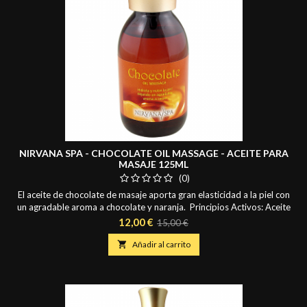
NIRVANA SPA - CHOCOLATE OIL MASSAGE - ACEITE PARA
MASAJE 125ML
(0)
El aceite de chocolate de masaje aporta gran elasticidad a la piel con
un agradable aroma a chocolate y naranja. Principios Activos: Aceite
de Almendras Dulces y Aceite Esencial de Naranja.
Precio
Precio
12,00 €
15,00 €
base

Añadir al carrito