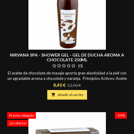
NIRVANA SPA - SHOWER GEL - GEL DE DUCHA AROMA A
CHOCOLATE 250ML
(0)
El aceite de chocolate de masaje aporta gran elasticidad a la piel con
un agradable aroma a chocolate y naranja. Principios Activos: Aceite
de Almendras Dulces y Aceite Esencial de Naranja.
Precio
Precio
8,40 €
12,00 €
base

Añadir al carrito
Precio rebajado
-20%
¡En oferta!