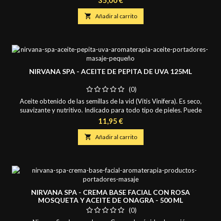
base portadora pudiendo añadir diferentes aceites esenciales.
Propiedades cosméticas destacadas de este aceite: - Gran

Añadir al carrito
antioxidante: Vitamina E - Rápida...
NIRVANA SPA - ACEITE DE PEPITA DE UVA 125ML
(0)
Aceite obtenido de las semillas de la vid (Vitis Vinifera). Es seco,
suavizante y nutritivo. Indicado para todo tipo de pieles. Puede
utilizarse como loción corporal para después de la ducha y como
Precio
11,95 €
base portadora pudiendo añadir diferentes aceites esenciales.
Propiedades cosméticas destacadas de este aceite: - Gran

Añadir al carrito
antioxidante: Vitamina E - Rápida...
NIRVANA SPA - CREMA BASE FACIAL CON ROSA
MOSQUETA Y ACEITE DE ONAGRA - 500 ML
(0)