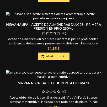
Desmaquillante Aplicar...
NIRVANA SPA - ACEITE DE ALMENDRAS DULCES - PRIMERA
PRESION EN FRIO 250ML
(0)
Aceite de almendras dulces nutre e hidrata la piel en profundidad.
Es obtenido de la primera presión en frio de las semillas maduras
de Prunus Dulcis. Ideal en Fisioterapia y Aromaterapia, favorece la
Precio
11,95 €
absorción de los Principios Activos. Propiedades Cosméticas: -
Hidrata y Nutre - Proporciona Elasticidad a la Piel - Gran

Añadir al carrito
Desmaquillante Aplicar...
NIRVANA SPA - ACEITE DE PEPITA DE UVA 1L
(0)
Aceite obtenido de las semillas de la vid (Vitis Vinifera). Es seco,
suavizante y nutritivo. Indicado para todo tipo de pieles. Puede
utilizarse como loción corporal para después de la ducha y como
Precio
35,00 €