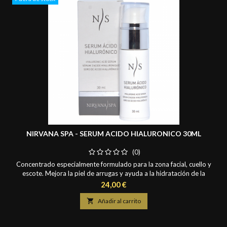
NIRVANA SPA - SERUM ACIDO HIALURONICO 30ML
(0)
Concentrado especialmente formulado para la zona facial, cuello y
escote. Mejora la piel de arrugas y ayuda a la hidratación de la
misma. Contiene ácido hialurónico de peso molecular bajo que
Precio
24,00 €
estimula la síntesis de ácido hialurónico natural consolidando la
estructura cutánea, tensando la piel y difuminando las arrugas

Añadir al carrito
además de protegerla contra los...