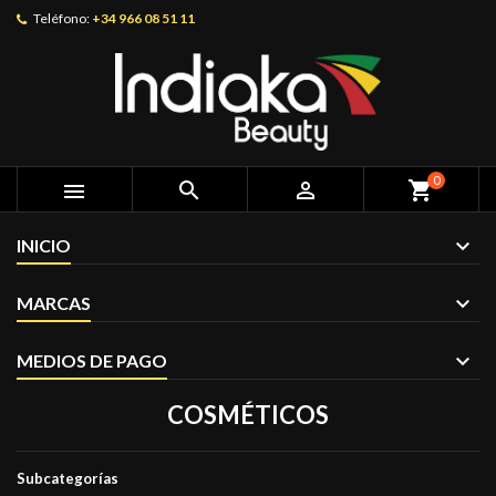
Teléfono:
+34 966 08 51 11
0



shopping_cart
INICIO
MARCAS
MEDIOS DE PAGO
COSMÉTICOS
Subcategorías