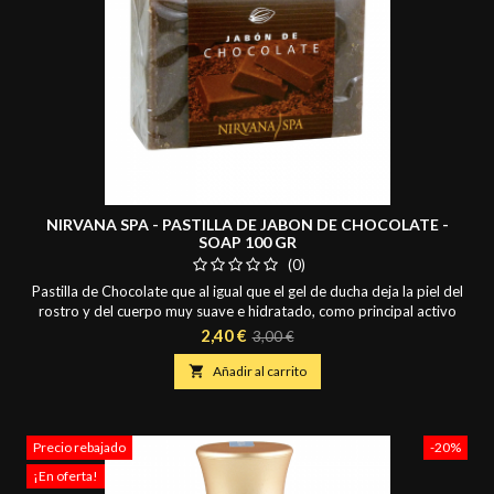
NIRVANA SPA - PASTILLA DE JABON DE CHOCOLATE -
SOAP 100 GR
(0)
Pastilla de Chocolate que al igual que el gel de ducha deja la piel del
rostro y del cuerpo muy suave e hidratado, como principal activo
nos encontramos con las propiedades del Cacao. Ideal para lavar
Precio
Precio
2,40 €
3,00 €
manos, rostro y cuerpo.
base

Añadir al carrito
Precio rebajado
-20%
¡En oferta!