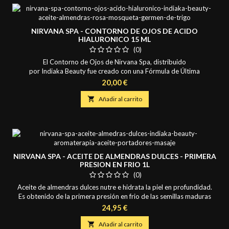
NIRVANA SPA - CONTORNO DE OJOS DE ACIDO
HIALURONICO 15 ML
(0)
El Contorno de Ojos de Nirvana Spa, distribuido
por Indiaka Beauty fue creado con una Fórmula de Última
Generación, Consigue Suavizar las Arrugas y Lineas de Expresión.
Precio
20,00 €
Principios Activos: Aceite de Almendras Dulces, Aceite de Rosa
Mosqueta, Aceite de Germen de Trigo y Ácido Hialuronico de Bajo

Añadir al carrito
Peso Molecular. Modo de empleo: Aplicar mediante...
NIRVANA SPA - ACEITE DE ALMENDRAS DULCES - PRIMERA
PRESION EN FRIO 1L
(0)
Aceite de almendras dulces nutre e hidrata la piel en profundidad.
Es obtenido de la primera presión en frio de las semillas maduras
de Prunus Dulcis. Ideal en Fisioterapia y Aromaterapia, favorece la
Precio
24,95 €
absorción de los Principios Activos. Propiedades Cosméticas: -
Hidrata y Nutre - Proporciona Elasticidad a la Piel - Gran

Añadir al carrito