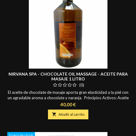
NIRVANA SPA - CHOCOLATE OIL MASSAGE - ACEITE PARA
MASAJE 1 LITRO
(0)
El aceite de chocolate de masaje aporta gran elasticidad a la piel con
un agradable aroma a chocolate y naranja. Principios Activos: Aceite
de Almendras Dulces y Aceite Esencial de Naranja.
Precio
40,00 €

Añadir al carrito
Fuera de stock