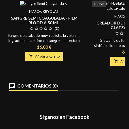
Nuevo
MARCA:
KRYOLAN
MARCA:
SANGRE SEMI COAGULADA - FILM
BLOOD A 50 ML.
CREADOR DE CA
GLATZAN 
(0)
Sangre de acabado muy realista, kryolan ha
Glatzan L de Kryo
logrado en este tipo de sangre una textura
sintético líquido par
hibrida entre liquida y coagulada
Precio
16,00 €
ultrafinas. Co
extremadamente realista, se puede mezclar
Pre
62,
con otros tipos de sangre para lograr

Añadir al carrito

Añadir
infinidad de efectos especiales sobre la piel.
Aunque en la Imagen ponga blood paste, el
formato del envase es el mismo, pero no es
en pasta, sino como...
COMENTARIOS (0)
Síganos en Facebook