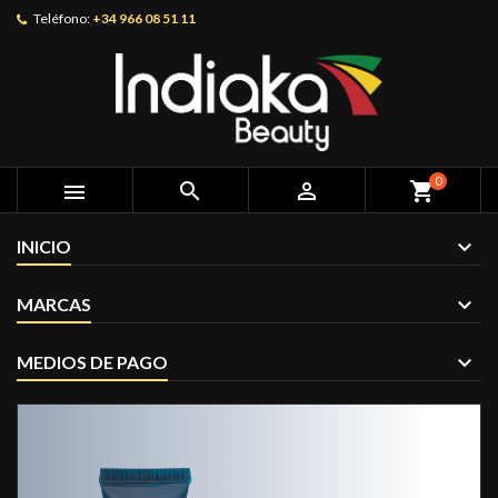
Teléfono:
+34 966 08 51 11
0



shopping_cart
INICIO
MARCAS
MEDIOS DE PAGO