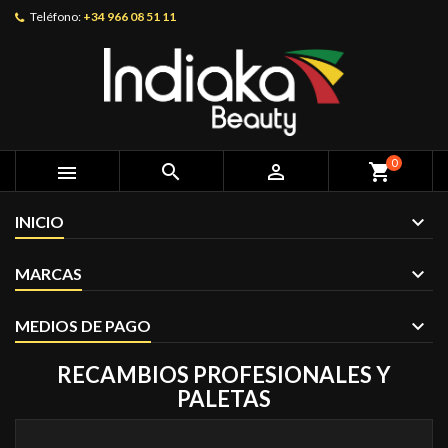
Teléfono:
+34 966 08 51 11
0



shopping_cart
INICIO
MARCAS
MEDIOS DE PAGO
RECAMBIOS PROFESIONALES Y
PALETAS