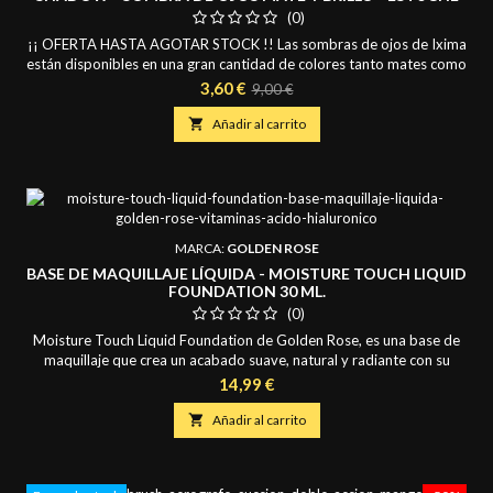
INDIVIDUAL 36MM 4.5GR
(0)
¡¡ OFERTA HASTA AGOTAR STOCK !! Las sombras de ojos de Ixima
están disponibles en una gran cantidad de colores tanto mates como
irisados y brillantes. Textura Sedosa que permite una aplicación y
Precio
Precio
3,60 €
9,00 €
difuminado suave y fácil. Alta pigmentación y fijación incluso en
base
colores brillantes. 4.5gr cada godet de 36mm

Añadir al carrito
MARCA:
GOLDEN ROSE
BASE DE MAQUILLAJE LÍQUIDA - MOISTURE TOUCH LIQUID
FOUNDATION 30 ML.
(0)
Moisture Touch Liquid Foundation de Golden Rose, es una base de
maquillaje que crea un acabado suave, natural y radiante con su
fórmula de cobertura ligera y modulable. Está enriquecida con Ácido
Precio
14,99 €
Hialurónico y Niacinamida (Vitamina B3), que proporcionan nutrición
e hidratación a la piel, logrando una tez de ensueño con una

Añadir al carrito
sensación ligera. Su fórmula...