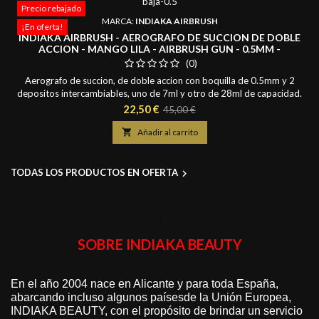
Precio rebajado
MARCA:
INDIAKA AIRBRUSH
¡En oferta!
INDIAKA AIRBRUSH - AEROGRAFO DE SUCCION DE DOBLE
ACCION - MANGO LILA - AIRBRUSH GUN - 0.5MM -
DEPOSITOS 7 Y 28ML
(0)
Aerografo de succion, de doble accion con boquilla de 0.5mm y 2
depositos intercambiables, uno de 7ml y otro de 28ml de capacidad.
Disponemos de todos sus accesorios y repuestos por separado.
Precio
Precio
22,50 €
45,00 €
Una herramienta util para realizar maquillajes aristicos, facepainting,
base
bodypainting y maquillaje de moros y cristianos. Hoy en dia con la

Añadir al carrito
crisis del covid-19 es una...
TODAS LOS PRODUCTOS EN OFERTA

.
SOBRE INDIAKA BEAUTY
.
En el año 2004 nace en Alicante y para toda
España,
abarcando incluso algunos países
de la Unión
Europea,
INDIAKA BEAUTY,
con el propósito de brindar un servicio