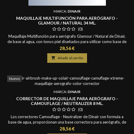
MARCA:
DINAIR
MAQUILLAJE MULTIFUNCIÓN PARA AERÓGRAFO -
GLAMOUR / NATURAL 34 ML.
(0)
Maquillaje Multifunción para aerógrafo Glamour / Natural de Dinair,
de base al agua, con tonos piel diseñados para utilizar como base de
maquillaje que logra un acabado ultra-natural y que parezca que no
Precio
28,56 €
se lleva maquillaje sobre la piel. Cobertura ligera efecto
transparente, se funde rápida y fácilmente con la piel y es por esto

Añadir al carrito
que su acabado es...
Nuevo
MARCA:
DINAIR
CORRECTOR DE MAQUILLAJE PARA AERÓGRAFO -
CAMOUFLAGE / NEUTRALIZER 8 ML.
(0)
Los correctores Camouflage - Neutralizer de Dinair con formula a
base de agua, proporcionan una base correctora para aerógrafo, de
cobertura acabado natural a opaca, para corregir y disimular las
Precio
28,56 €
zonas problemáticas de la piel. Diseñados para funcionar a la