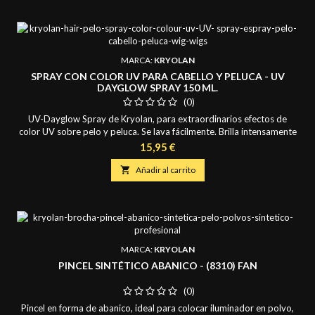
MARCA:
KRYOLAN
SPRAY CON COLOR UV PARA CABELLO Y PELUCA - UV
DAYGLOW SPRAY 150 ML.
(0)
UV-Dayglow Spray de Kryolan, para extraordinarios efectos de
color UV sobre pelo y peluca. Se lava fácilmente. Brilla intensamente
bajo la luz ultravioleta negra y fascina por su intensidad. Contiene:
Precio
15,95 €
150 ml.

Añadir al carrito
MARCA:
KRYOLAN
PINCEL SINTÉTICO ABANICO - (8310) FAN
(0)
Pincel en forma de abanico, ideal para colocar iluminador en polvo,