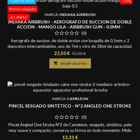
Fuera de stock
-50%
Precio rebajado
MARCA:
INDIAKA AIRBRUSH
¡En oferta!
INDIAKA AIRBRUSH - AEROGRAFO DE SUCCION DE DOBLE
ACCION - MANGO LILA - AIRBRUSH GUN - 0.5MM -
DEPOSITOS 7 Y 28ML
(0)
Aerografo de succion, de doble accion con boquilla de 0.5mm y 2
depositos intercambiables, uno de 7ml y otro de 28ml de capacidad.
Disponemos de todos sus accesorios y repuestos por separado.
Precio
Precio
22,50 €
45,00 €
Una herramienta util para realizar maquillajes aristicos, facepainting,
base
bodypainting y maquillaje de moros y cristianos. Hoy en dia con la

Añadir al carrito
crisis del covid-19 es una...
MARCA:
CAMELEON
PINCEL SESGADO SINTÉTICO - Nº2 ANGLED ONE STROKE
(0)
Pincel Angled One Stroke Nº2 de Cameleon, sesgado, sintético, pelo
muy suave y compacto, conserva su forma en todo momento. Mide
1,8 cm. de ancho y largo de pelo de 2 cm. Ideal para realizar con
Precio
13,31 €