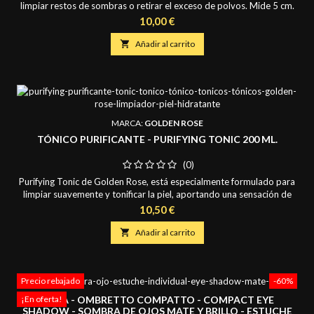
limpiar restos de sombras o retirar el exceso de polvos. Mide 5 cm.
de ancho y largo de pelo 3,5 cm.
Precio
10,00 €

Añadir al carrito
MARCA:
GOLDEN ROSE
TÓNICO PURIFICANTE - PURIFYING TONIC 200 ML.
(0)
Purifying Tonic de Golden Rose, está especialmente formulado para
limpiar suavemente y tonificar la piel, aportando una sensación de
ligereza, suavidad y purificación. Elimina el exceso de impurezas y
Precio
10,50 €
restos de maquillaje después de la limpieza. Contiene una
combinación de agentes hidratantes para conseguir una sensación

Añadir al carrito
de hidratación inmediata. Contiene...
Precio rebajado
-60%
IXIMA - OMBRETTO COMPATTO - COMPACT EYE
¡En oferta!
SHADOW - SOMBRA DE OJOS MATE Y BRILLO - ESTUCHE