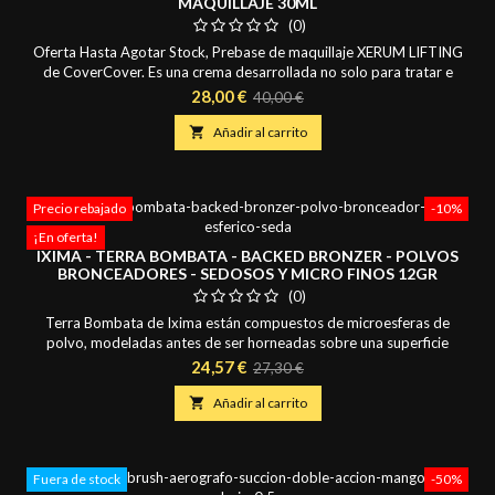
MAQUILLAJE 30ML
(0)
Oferta Hasta Agotar Stock, Prebase de maquillaje XERUM LIFTING
de CoverCover. Es una crema desarrollada no solo para tratar e
hidratar la piel antes del maquillaje, sino como tratamiento de la piel
Precio
Precio
28,00 €
40,00 €
con cuperosis o rojeces por su exclusiva formula con Fito-Complex.
base
Ideal para aplicar en pieles secas o con tendencia a seca. Su

Añadir al carrito
aplicación diaria mejorará...
Precio rebajado
-10%
¡En oferta!
IXIMA - TERRA BOMBATA - BACKED BRONZER - POLVOS
BRONCEADORES - SEDOSOS Y MICRO FINOS 12GR
(0)
Terra Bombata de Ixima están compuestos de microesferas de
polvo, modeladas antes de ser horneadas sobre una superficie
terracota (Backed Bronzer) impalpable aumentando su brillo. Su
Precio
Precio
24,57 €
27,30 €
Textura ultra sedosa, ligera, micronizada, muy pigmentada y de alta
base
fijación, confiere a la piel una extrema suavidad y es ideal para el

Añadir al carrito
modelado del rostro, para ser...
Fuera de stock
-50%