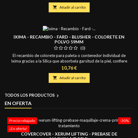
pastillas de aguacolor o pastillas multicolor (Split cake - One Stroke)
maquillajes fantasía, artísticos, body painting, face painting, Moros y

Añadir al carrito
Cristianos.
IXIMA - RECAMBIO - FARD - BLUSHER - COLORETE EN
POLVO 59MM
(0)
El recambio de colorete para paleta o contenedor individual de
Ixima gracias a la Silica que absorbela garsitud de la piel, confiere
suavidad y sedosidad, trabajando muy bien en todo tipo de pieles,
Precio
10,76 €
se puede aplicar con efecto natural o en capas mas intensas para
modelar el rostro.

Añadir al carrito
TODOS LOS PRODUCTOS

EN OFERTA
Precio rebajado
-30%
¡En oferta!
COVERCOVER - XERUM LIFTING - PREBASE DE