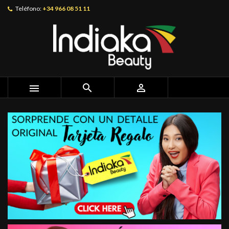
Teléfono:
+34 966 08 51 11


