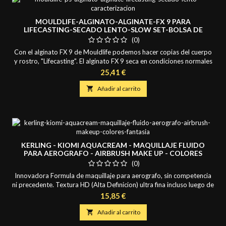
MOULDLIFE-ALGINATO-ALGINATE-FX 9 PARA
LIFECASTING-SECADO LENTO-SLOW SET-BOLSA DE
500GR
(0)
Con el alginato FX 9 de Mouldlife podemos hacer copias del cuerpo
y rostro, "Lifecasting". El alginato FX 9 seca en condiciones normales
en 9 minutos. Nuestro Alginato Mouldlife Alginate FX 9 para
Precio
25,41 €
"Lifecasting" es diferente al alginato dental. Alginate FX 9 ha sido
especialmente formulado para hacer copias de la cara y de otras

Añadir al carrito
partes del cuerpo. No hace...
KERLING - KIOMI AQUACREAM - MAQUILLAJE FLUIDO
PARA AEROGRAFO - AIRBRUSH MAKE UP - COLORES
FANTASIA -MATE 30ML
(0)
Innovadora Formula de maquillaje para aerografo, sin competencia
ni precedente. Textura HD (Alta Definicion) ultra fina incluso luego de
su aplicacion, gran cobertura. ACABADO MAS SEDOSO QUE UN
Precio
15,85 €
MAQUILLAJE SILICONADO. Se expulsa a muy baja presion, llevan en
su composicion Aloe Vera. Muy comodo e hidratante, no atasca el

Añadir al carrito
aerografo y se limpia con gran...