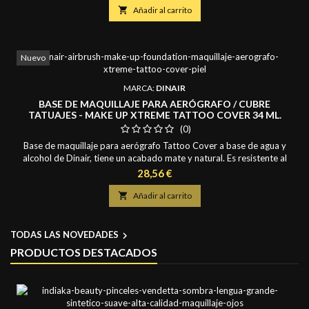
perfección con las bases de maquillaje Dinair. Es eficaz para el

Añadir al carrito
enrojecimiento del acné, la...
Nuevo
MARCA:
DINAIR
BASE DE MAQUILLAJE PARA AERÓGRAFO / CUBRE
TATUAJES - MAKE UP XTREME TATTOO COVER 34 ML.
(0)
Base de maquillaje para aerógrafo Tattoo Cover a base de agua y
alcohol de Dinair, tiene un acabado mate y natural. Es resistente al
agua, su formula es rápida y fácil de aplicar y de limpiar. Puede cubrir
Precio
28,56 €
los tatuajes con una sola capa de aplicación de color. No se necesitan
neutralizadores, ni otro tipo de correctores adicionales. Esta base

Añadir al carrito
altamente...
TODAS LAS NOVEDADES

PRODUCTOS DESTACADOS