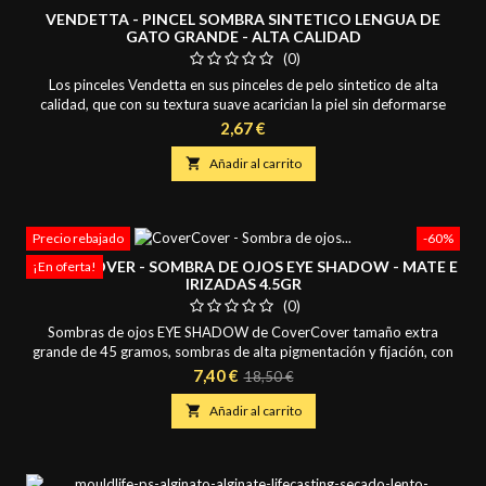
VENDETTA - PINCEL SOMBRA SINTETICO LENGUA DE
GATO GRANDE - ALTA CALIDAD
(0)
Los pinceles Vendetta en sus pinceles de pelo sintetico de alta
calidad, que con su textura suave acarician la piel sin deformarse
aplicando el productos de forma uniforme y fina, es un pincel de
Precio
2,67 €
lengua de gato nº11 ideal para su utilizacion el maquillaje con
productos grasos y de base al agua como los aguacolores, muy util

Añadir al carrito
para aplicacion de correctores,...
Precio rebajado
-60%
COVERCOVER - SOMBRA DE OJOS EYE SHADOW - MATE E
¡En oferta!
IRIZADAS 4.5GR
(0)
Sombras de ojos EYE SHADOW de CoverCover tamaño extra
grande de 45 gramos, sombras de alta pigmentación y fijación, con
muy poca cantidad tendrás la intensidad deseada, junto a su textura
Precio
Precio
7,40 €
18,50 €
sedosa facilita la aplicación y los degradados de colores. Los tonos
base
13, 14, 15, 16, 17 y 18 llevan un brillo muy fino y metalizado.

Añadir al carrito