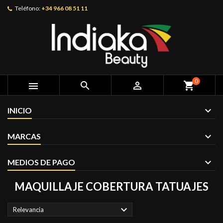
Teléfono:
+34 966 08 51 11
0



shopping_cart
INICIO
MARCAS
MEDIOS DE PAGO
MAQUILLAJE COBERTURA TATUAJES

Relevancia