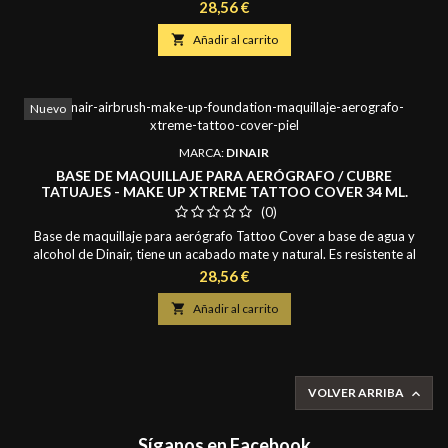
agua, su formula es rápida y fácil de aplicar y de limpiar. Puede cubrir
Precio
28,56 €
los tatuajes con una sola capa de aplicación de color. No se necesitan
neutralizadores, ni otro tipo de correctores adicionales. Esta base

Añadir al carrito
altamente...
Nuevo
MARCA:
DINAIR
BASE DE MAQUILLAJE PARA AERÓGRAFO / CUBRE
TATUAJES - MAKE UP XTREME TATTOO COVER 34 ML.
(0)
Base de maquillaje para aerógrafo Tattoo Cover a base de agua y
alcohol de Dinair, tiene un acabado mate y natural. Es resistente al
agua, su formula es rápida y fácil de aplicar y de limpiar. Puede cubrir
Precio
28,56 €
los tatuajes con una sola capa de aplicación de color. No se necesitan
neutralizadores, ni otro tipo de correctores adicionales. Esta base

Añadir al carrito
altamente...
VOLVER ARRIBA

Síganos en Facebook