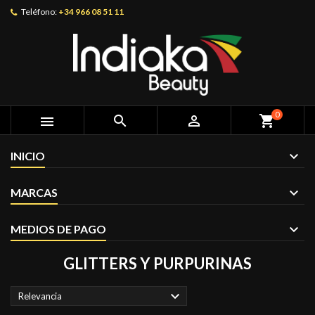
Teléfono:
+34 966 08 51 11
0



shopping_cart
INICIO
MARCAS
MEDIOS DE PAGO
GLITTERS Y PURPURINAS

Relevancia