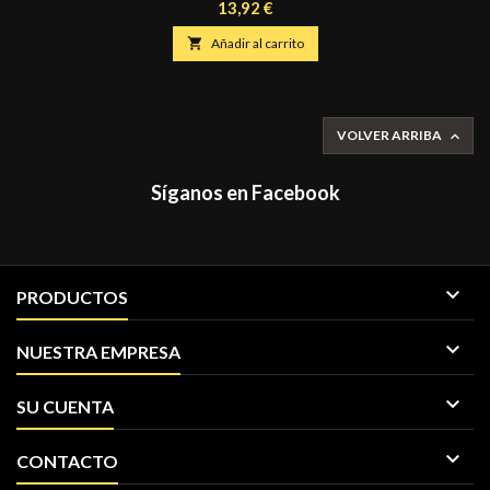
delicadas y precisas, gracias a su fórmula y a su botella con forma de
Precio
13,92 €
bolígrafo y boquilla ultrafina. Este producto es perfecto para
perfeccionar tus diseños de maquillaje fantasía y artístico facial,

Añadir al carrito
pintacaritas, face painting, con...
VOLVER ARRIBA

Síganos en Facebook

PRODUCTOS

NUESTRA EMPRESA

SU CUENTA

CONTACTO