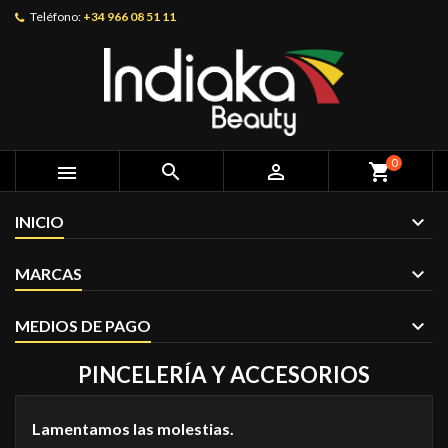
Teléfono:
+34 966 08 51 11
0



shopping_cart
INICIO
MARCAS
MEDIOS DE PAGO
PINCELERÍA Y ACCESORIOS
Lamentamos las molestias.