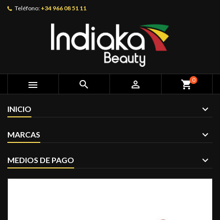
Teléfono:
+34 966 08 51 11
0



shopping_cart
INICIO
MARCAS
MEDIOS DE PAGO