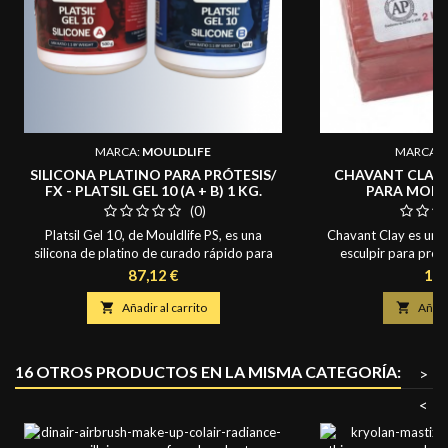
MARCA:
MOULDLIFE
MARCA:
SILICONA PLATINO PARA PRÓTESIS/
CHAVANT CLAY N
FX - PLATSIL GEL 10 (A + B) 1 KG.
PARA MODE
(0)
Platsil Gel 10, de Mouldlife PS, es una
Chavant Clay es una l
silicona de platino de curado rápido para
esculpir para profe
prótesis suaves y con apariencia de piel, así
Reemplazar el az
Precio
Pre
87,12 €
18,
como para aplicaciones de efectos
dificultades asociad
especiales, con excelente manejabilidad.
moldes de silicon

Añadir al carrito

Añadir
Tiempo de trabajo de 6 minutos y un
plastilina NSP se pue
tiempo de desmoldeo de 30 minutos. PlatSil
aproximada
Gel10 cura hasta alcanzar una dureza Shore
16 OTROS PRODUCTOS EN LA MISMA CATEGORÍA:
>
A10 (medida utilizada para...
<