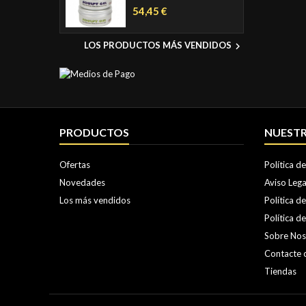
Precio
54,45 €
LOS PRODUCTOS MÁS VENDIDOS

PRODUCTOS
NUESTR
Ofertas
Política d
Novedades
Aviso Lega
Los más vendidos
Política d
Política d
Sobre Nos
Contacte 
Tiendas