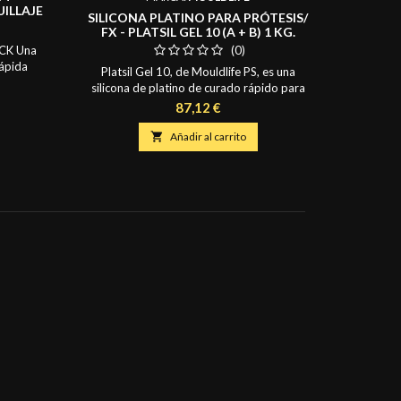
al agua.
ILLAJE
SILICONA PLATINO PARA PRÓTESIS/
man
FX - PLATSIL GEL 10 (A + B) 1 KG.
CK Una
(0)
ápida
Platsil Gel 10, de Mouldlife PS, es una
n, con una
silicona de platino de curado rápido para
molientes
prótesis suaves y con apariencia de piel, así
Precio
87,12 €
sensación
como para aplicaciones de efectos
Mate y de
especiales, con excelente manejabilidad.

Añadir al carrito
Tiempo de trabajo de 6 minutos y un
tiempo de desmoldeo de 30 minutos. PlatSil
Gel10 cura hasta alcanzar una dureza Shore
A10 (medida utilizada para...