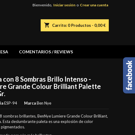
Bienvenido,
Iniciar sesión
o
Crear una cuenta
shopping_cart
Carrito:
0
Productos - 0,00 €
ESA
COMENTARIOS / REVIEWS
 con 8 Sombras Brillo Intenso -
re Grande Colour Brilliant Palette
r.
ia
ESP-94
Marca
Ben Nye
8 sombras brillantes, BenNye Lumiere Grande Colour Brilliant,
. Esta deslumbrante paleta es una explosión de color
 pigmentados.