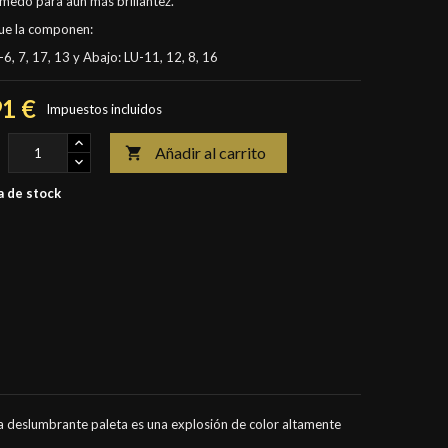
úmedo para aún más brillantez.
ue la componen:
-6, 7, 17, 13 y Abajo: LU-11, 12, 8, 16
91 €
Impuestos incluidos
Añadir al carrito

 de stock
ta deslumbrante paleta es una explosión de color altamente