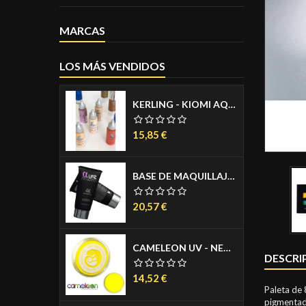
MARCAS
LOS MÁS VENDIDOS
KERLING - KIOMI AQUACREAM PARA AEROGRAFO - AIRBRUSH MAKE UP - MAQUILLAJE PARA AEROGRAFO - COLORES PIEL MATE 30ML
Precio
15,85 €
BASE DE MAQUILLAJE LIQUIDA - 4K FOUNDATION 30 ML.
Precio
20,57 €
CAMELEON UV - NEON AGUACOLOR PASTILLA 32 GR.
DESCRI
Precio
14,52 €
Paleta de 
pigmentad