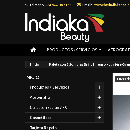
Teléfono:
+34 966 08 51 11
Email:
infoweb@indiakabeaut
PRODUCTOS / SERVICIOS
AEROGRAF
Inicio
Paleta con 8 Sombras Brillo Intenso - Lumière Grand
INICIO
Fuera d
Productos / Servicios
Aerografía
Caracterización / FX
Cosméticos
Tarjeta Regalo