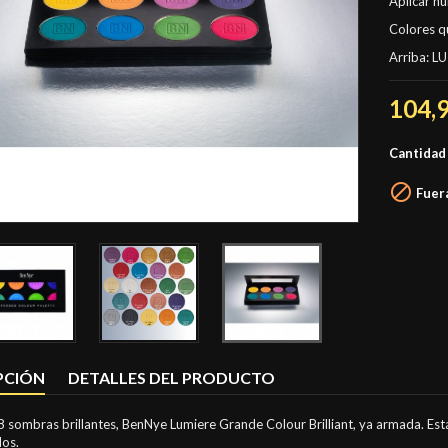
Aplicar h
Colores q
Arriba: LU
104,
Cantidad

Fuera
PCIÓN
DETALLES DEL PRODUCTO
8 sombras brillantes, BenNye Lumiere Grande Colour Brilliant, ya armada. Es
os.