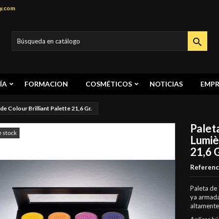
y.com

ÍA
FORMACION
COSMÉTICOS
NOTICIAS
EMPR
e Colour Brilliant Palette 21,6 Gr.
Paleta
e stock
Lumiè
21,6 G
Referenc
Paleta de 
ya armada
altamente