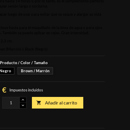
ura hasta 14 horas y, por lo tanto, es el complemento perfecto
uier sesión larga o nocturna.
apar luego de usar para evitar que se seque y alargar su vida
ncluso hasta para el maquillado de la línea de agua y para ojos
 También se puede aplicar en cejas. Gran intensidad.
2.3 cm.
own (Marrón) y Black (Negro)
 Producto / Color / Tamaño
 Negro
Brown / Marrón
 €
Impuestos incluidos
Añadir al carrito
