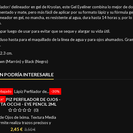
ilador/ delineador en gel de Kryolan, este Gel Eyeliner combina lo mejor de d
entado y mate, pero más fácil de aplicar por su formato lápiz y su fórmula ge
elineador en gel, no mancha, es resistente al agua, dura hasta 14 horas y, por 
.
apar luego de usar para evitar que se seque y alargar su vida útil.
ncluso hasta para el maquillado de la línea de agua y para ojos ahumados. Gra
.
2.3 cm.
wn (Marrón) y Black (Negro)
N PODRÍA INTERESARLE
ebajado
-30%
- LÁPIZ PERFILADOR DE OJOS -
ta!
TA OCCHI - EYE PENCIL 2ML
(0)
 de Ojos de Ixima. Textura Media
mite realiza trazos precisos y
eos. Duradero y con Vitamina E y
Precio
Precio
2,45 €
3,50 €