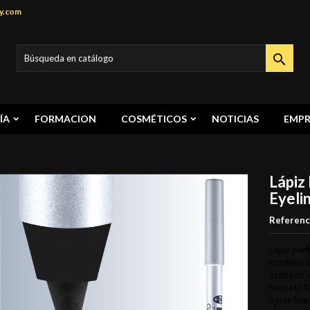
y.com

ÍA
FORMACION
COSMÉTICOS
NOTICIAS
EMPR
Lápiz
Eyeli
Referenc
Lápiz perf
combina l
acabado s
formato lá
hacer fuer