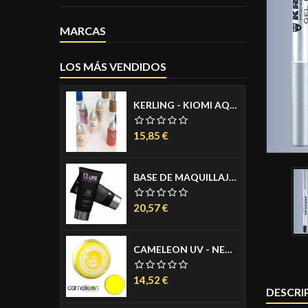
MARCAS
LOS MÁS VENDIDOS
KERLING - KIOMI AQUACREAM PARA AEROGRAFO - AIRBRUSH MAKE UP - MAQUILLAJE PARA AEROGRAFO - COLORES PIEL MATE 30ML
Precio
15,85 €
BASE DE MAQUILLAJE LIQUIDA - 4K FOUNDATION 30 ML.
Precio
20,57 €
CAMELEON UV - NEON AGUACOLOR PASTILLA 32 GR.
Precio
14,52 €
DESCRI