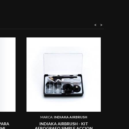
<
>
MARCA:
INDIAKA AIRBRUSH
PARA
INDIAKA AIRBRUSH - KIT
MOUL
 ML.
AEROGRAFO SIMPLE ACCION
SILICON