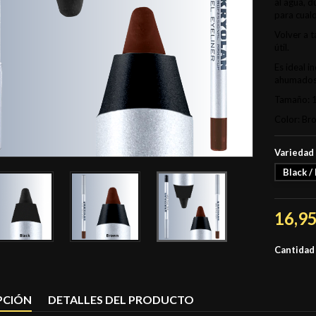
al agua, d
para cualq
Volver a t
útil.
Es ideal i
ahumados.
Tamaño: 1
Color: Br
Variedad
Black /
16,95
Cantidad
PCIÓN
DETALLES DEL PRODUCTO