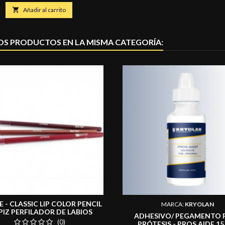
Camomila. Hipoalergénico.
base

Añadir al carrito
OS PRODUCTOS EN LA MISMA CATEGORÍA:
 - CLASSIC LIP COLOR PENCIL
MARCA:
KRYOLAN
APIZ PERFILADOR DE LABIOS
ADHESIVO/ PEGAMENTO 
OLORES CLASICO 1.4 GR
(0)
PRÓTESIS - PROS AIDE 15