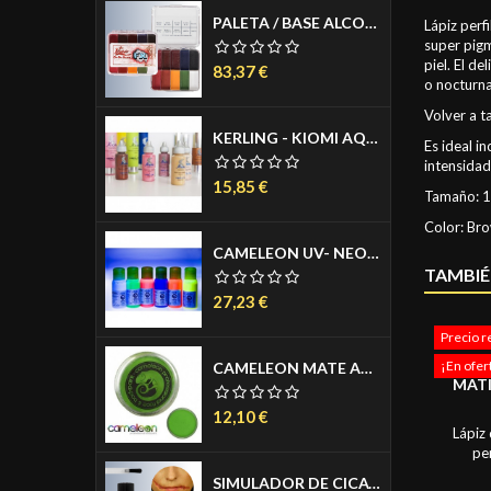
PALETA / BASE ALCOHOL - ON SET PALETTE FX - 10 COLORES
Lápiz perf
super pigm
piel. El d
Precio
83,37 €
o nocturna
Volver a t
KERLING - KIOMI AQUACREAM - MAQUILLAJE FLUIDO PARA AEROGRAFO - AIRBRUSH MAKE UP - COLORES FANTASIA -MATE 30ML
Es ideal i
intensidad
Precio
15,85 €
Tamaño: 1
Color: Bro
CAMELEON UV- NEON PARA AERÓGRAFO 50 ML.
TAMBIÉ
Precio
27,23 €
Precio r
IXIMA 
¡En ofer
CAMELEON MATE AGUACOLOR PASTILLA 32 GR.
MATI
Precio
12,10 €
Lápiz
per
homogén
SIMULADOR DE CICATRIZ- COLLODION 11 ML.