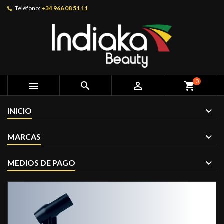
Teléfono:
+34 966 08 51 11
0



shopping_cart
INICIO
MARCAS
MEDIOS DE PAGO