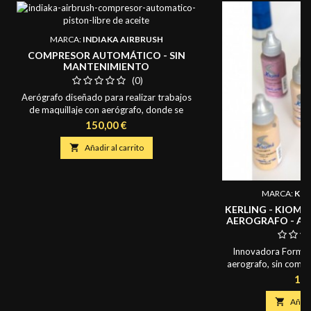
MARCA:
INDIAKA AIRBRUSH
COMPRESOR AUTOMÁTICO - SIN
MANTENIMIENTO
(0)
Aerógrafo diseñado para realizar trabajos
de maquillaje con aerógrafo, donde se
necesita alto rendimiento, como maquillaje
Precio
150,00 €
artístico corporal, maquillaje social, FX y
uñas. - Compresor Automático -

Añadir al carrito
Funcionamiento muy silencioso (59 db) - No
tiene depósito de aire - Equipado con
regulador de presión de aire, filtro
MARCA:
KER
antihumedad y manómetro (indicador de...
KERLING - KIOM
AEROGRAFO - AI
MAQUILLAJE PA
COLORES PI
Innovadora Formula
aerografo, sin compe
Textura HD (Alta De
Pre
15,
incluso luego de 
cobertura. ACABA

Añadir