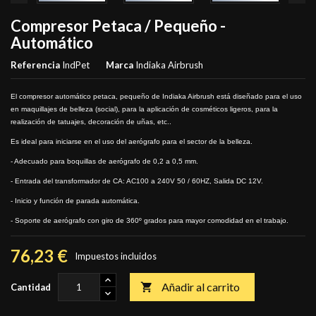
Compresor Petaca / Pequeño -
Automático
Referencia
IndPet
Marca
Indiaka Airbrush
El compresor automático petaca, pequeño de Indiaka Airbrush está diseñado para el uso
en maquillajes de belleza (social), para la aplicación de cosméticos ligeros, para la
realización de tatuajes, decoración de uñas, etc..
Es ideal para iniciarse en el uso del aerógrafo para el sector de la belleza.
- Adecuado para boquillas de aerógrafo de 0,2 a 0,5 mm.
- Entrada del transformador de CA: AC100 a 240V 50 / 60HZ, Salida DC 12V.
- Inicio y función de parada automática.
- Soporte de aerógrafo con giro de 360º grados para mayor comodidad en el trabajo.
76,23 €
Impuestos incluidos
Añadir al carrito

Cantidad