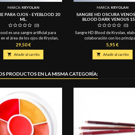
MARCA:
KRYOLAN
MARCA:
KRYOLAN
E PARA OJOS - EYEBLOOD 20
SANGRE HD OSCURA VENOS
ML.
BLOOD DARK VENOUS 15 
(0)
(0)
ood es una sangre artificial para
Sangre HD Blood de Kryolan, elab
r en el área de los ojos de Kryolan,
colaboración con los princip
ctos especiales en TV, cine, teatro o
diseñadores de efectos especia
Precio
Precio
29,50 €
5,95 €
para Halloween. No usar en los ojos
maquillaje, es la imitación de san
os o con lentes. No mantener en uso
perfecta para cámaras de alta defin

Añadir al carrito

Añadir al carrito
e un mes, después de la primera
densidad de los pigmentos, su op
apertura. Contiene: 20 ml.
los degradados del color, fu
optimizados para cámaras sensib
OS PRODUCTOS EN LA MISMA CATEGORÍA:
resultado es un efecto de sangre