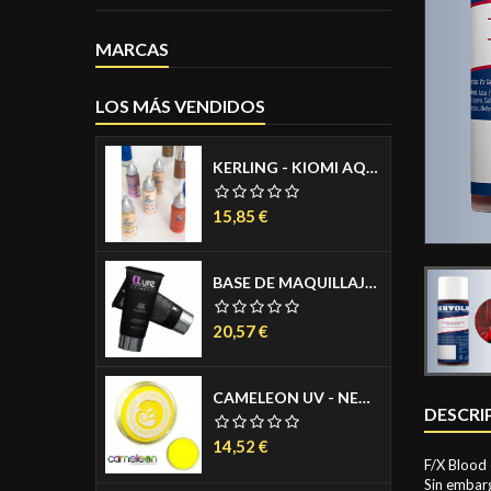
MARCAS
LOS MÁS VENDIDOS
KERLING - KIOMI AQUACREAM PARA AEROGRAFO - AIRBRUSH MAKE UP - MAQUILLAJE PARA AEROGRAFO - COLORES PIEL MATE 30ML
Precio
15,85 €
BASE DE MAQUILLAJE LIQUIDA - 4K FOUNDATION 30 ML.
Precio
20,57 €
CAMELEON UV - NEON AGUACOLOR PASTILLA 32 GR.
DESCRI
Precio
14,52 €
F/X Blood 
Sin embarg