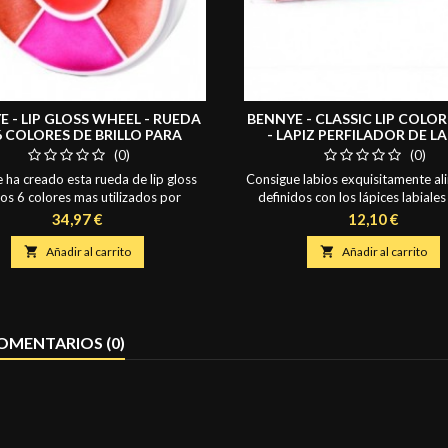
 - LIP GLOSS WHEEL - RUEDA
BENNYE - CLASSIC LIP COLOR
6 COLORES DE BRILLO PARA
- LAPIZ PERFILADOR DE L
LABIOS 26.6 GR
COLORES CLASICO 1.4 
(0)
(0)
ha creado esta rueda de lip gloss
Consigue labios exquisitamente al
los 6 colores mas utilizados por
definidos con los lápices labiale
s clientes. ¡ Oferta especial hasta
Nye, el color concentrado y la con
Precio
Precio
34,97 €
12,10 €
ar stock para nuestros clientes
cremosa facilitan el llenado y la
ionales ! Colores que componen la

Añadir al carrito

Añadir al carrito
 LGS-18, LGS-24, LGS-10, LGS-15,
LGS-21, LGS-01
OMENTARIOS (0)