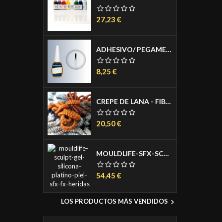
Precio
27,23 €
ADHESIVO/ PEGAMENTO - MASTIX SPIRIT GUM 12 ML.
Precio
8,25 €
CREPE DE LANA - FIBRA DE LANA PARA SIMULAR PELO HUMANO DE 1 METRO
Precio
20,50 €
MOULDLIFE-SFX-SCULPT GEL-SILICONA DE PLATINO PARA APLICAR EN PIEL 3 COMPONENTES A+B+C 150ML
Precio
54,45 €
LOS PRODUCTOS MÁS VENDIDOS
