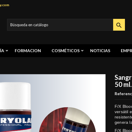
y.com

ÍA
FORMACION
COSMÉTICOS
NOTICIAS
EMPR
Sangr
50 ml.
Referenc
F/X Blood
versátil 
resistent
genera l
F/X Blood