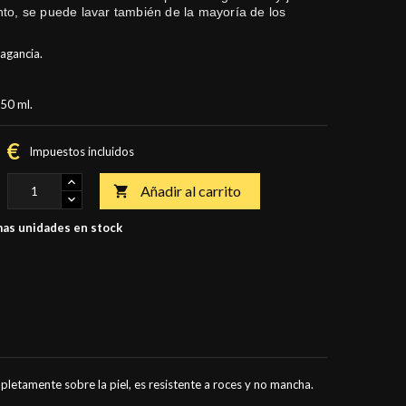
anto, se puede lavar también de la mayoría de los
ragancia.
 50 ml.
 €
Impuestos incluidos
Añadir al carrito

as unidades en stock
ompletamente sobre la piel, es resistente a roces y no mancha.