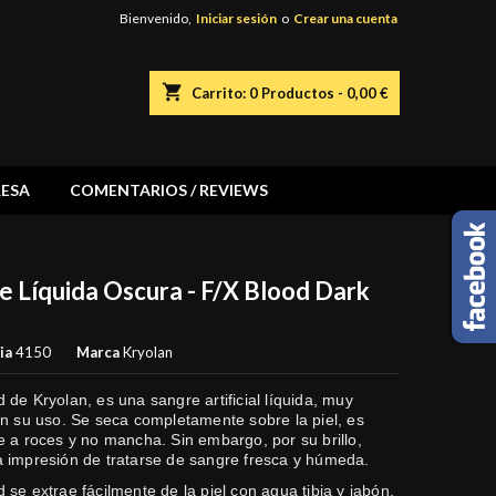
Bienvenido,
Iniciar sesión
o
Crear una cuenta
shopping_cart
Carrito:
0
Productos - 0,00 €
ESA
COMENTARIOS / REVIEWS
e Líquida Oscura - F/X Blood Dark
ia
4150
Marca
Kryolan
 de Kryolan, es una sangre artificial líquida, muy
en su uso.
Se seca completamente sobre la piel, es
e a roces y no mancha. Sin embargo, por su brillo,
a impresión de tratarse de sangre fresca y húmeda.
 se extrae fácilmente de la piel con agua tibia y jabón.