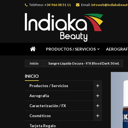
Teléfono:
+34 966 08 51 11
Email:
infoweb@indiakabeaut
PRODUCTOS / SERVICIOS
AEROGRAF
Inicio
Sangre Líquida Oscura - F/X Blood Dark 50 ml.
INICIO
Productos / Servicios
Aerografía
Caracterización / FX
Cosméticos
Tarjeta Regalo