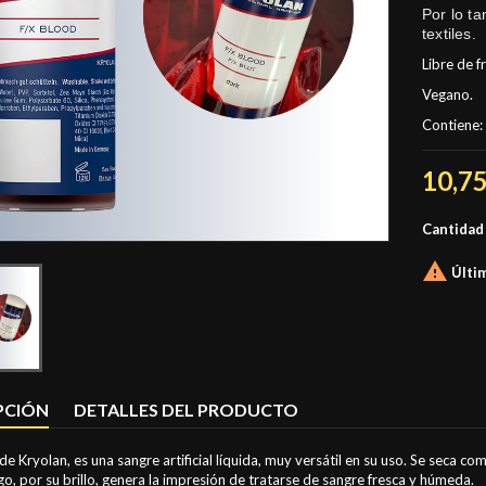
Por lo t
textiles.
Libre de f
Vegano.
Contiene:
10,75
Cantidad

Últim
PCIÓN
DETALLES DEL PRODUCTO
de Kryolan, es una sangre artificial líquida, muy versátil en su uso. Se seca c
o, por su brillo, genera la impresión de tratarse de sangre fresca y húmeda.