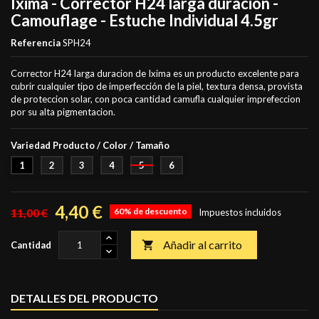
Ixima - Corrector H24 larga duración -
Camouflage - Estuche Individual 4.5gr
Referencia
SPH24
Corrector H24 larga duracion de Ixima es un producto excelente para
cubrir cualquier tipo de imperfección de la piel, textura densa, provista
de proteccion solar, con poca cantidad camufla cualquier imprefeccion
por su alta pigmentacion.
Variedad Producto / Color / Tamaño
1
2
3
4
5
6
4,40 €
11,00 €
60% de descuento
Impuestos incluidos
Añadir al carrito

Cantidad
DETALLES DEL PRODUCTO