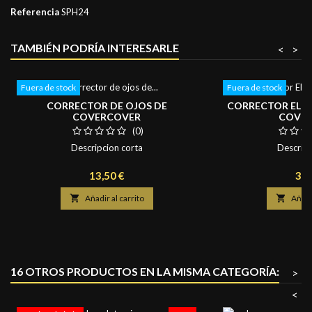
Referencia
SPH24
TAMBIÉN PODRÍA INTERESARLE
<
>
Fuera de stock
Fuera de stock
CORRECTOR DE OJOS DE
CORRECTOR ELIX
COVERCOVER
COVE
(0)
Descripcion corta
Descripc
Precio
Pre
13,50 €
30,

Añadir al carrito

Añadir
16 OTROS PRODUCTOS EN LA MISMA CATEGORÍA:
>
<