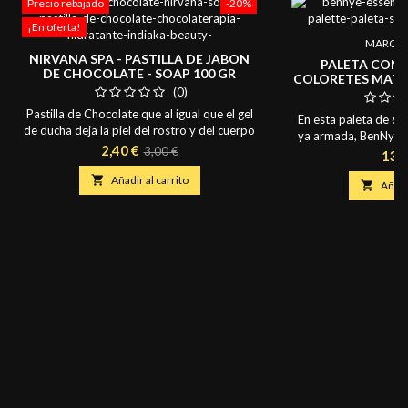
Precio rebajado
-20%
¡En oferta!
MARCA:
NIRVANA SPA - PASTILLA DE JABON
PALETA CON 
DE CHOCOLATE - SOAP 100 GR
COLORETES MATE 
(0)
BLUSH
Pastilla de Chocolate que al igual que el gel
En esta paleta de 6 
de ducha deja la piel del rostro y del cuerpo
ya armada, BenNye se
muy suave e hidratado, como principal
Precio
Precio
2,40 €
3,00 €
profesional. En este
Prec
131
activo nos encontramos con las
colores tienes todo lo
base
propiedades del Cacao. Ideal para lavar

Añadir al carrito
maquillaje necesita par

Añadir
manos, rostro y cuerpo.
HD (alta definición)
rellenable de 12 a
cierre magnético. Co
Arri