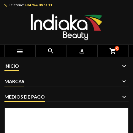
Teléfono:
+34 966 08 51 11
0



shopping_cart
INICIO
MARCAS
MEDIOS DE PAGO