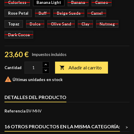
Colorless
Banana Light
Banana
Cameo
Rose Petal
Buff
Beige Suede
Camel
Topaz
Dolce
Olive Sand
Clay
Nutmeg
Dark Cocoa
23,60 €
Impuestos incluidos
Añadir al carrito

Cantidad

Últimas unidades en stock
DETALLES DEL PRODUCTO
Referencia
BV-MHV
16 OTROS PRODUCTOS EN LA MISMA CATEGORÍA:
>