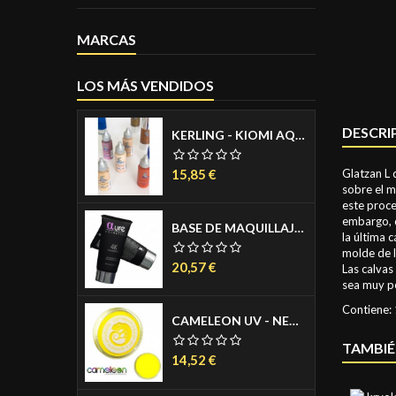
MARCAS
LOS MÁS VENDIDOS
DESCRI
KERLING - KIOMI AQUACREAM PARA AEROGRAFO - AIRBRUSH MAKE UP - MAQUILLAJE PARA AEROGRAFO - COLORES PIEL MATE 30ML
Precio
15,85 €
Glatzan L 
sobre el m
este proce
embargo, d
BASE DE MAQUILLAJE LIQUIDA - 4K FOUNDATION 30 ML.
la última 
molde de l
Precio
20,57 €
Las calvas
sea muy pe
Contiene: 1
CAMELEON UV - NEON AGUACOLOR PASTILLA 32 GR.
TAMBIÉ
Precio
14,52 €