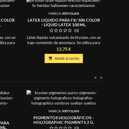
MARCA:
KRYOLAN
N COLOR
LATEX LIQUIDO PARA FX/ SIN COLOR
LATEX L
.
- LIQUID LATEX 100 ML.
-
(0)
an, con un
Látex líquido vulcanizado de Kryolan, con un
Látex líqu
liza para
bajo contenido de amoniaco. Se utiliza para
bajo cont
arices,
crear pequeñas prótesis como narices,
crear p
Precio
12,75 €
lares.
piezas de mentón, calvas, y similares.
piezas
ulaciones
También se puede utilizar para simulaciones
También s

Añadir al carrito
 color.
de piel vieja o lesiones. Latex sin color.
de piel
Contiene: 100 ml
<
>
Precio re
¡En oferta
M
MARCA:
KRYOLAN
INDIAKA
SUCC
PIGMENTOS HOLOGRÁFICOS -
MANG
HOLOGRAPHIC PIGMENTS 2 G.
PARA
0.35
 ML.
(0)