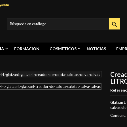
y.com

ÍA
FORMACION
COSMÉTICOS
NOTICIAS
EMPR
Cread
LITR
Referenc
Glatzan L 
calvas ult
Contiene: 