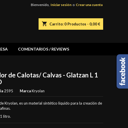
Bienvenido,
Iniciar sesión
o
Crear una cuenta
shopping_cart
Carrito:
0
Productos - 0,00 €
ESA
COMENTARIOS / REVIEWS
or de Calotas/ Calvas - Glatzan L 1
O
ia
2595
Marca
Kryolan
de Kryolan, es un material sintético líquido para la creación de
rafinas.
1 litro.