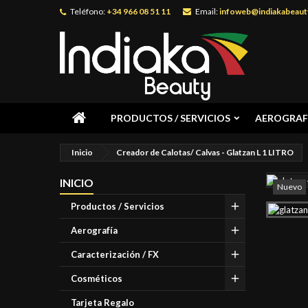
Teléfono:
+34 966 08 51 11
Email:
infoweb@indiakabeaut
PRODUCTOS / SERVICIOS
AEROGRAF
Inicio
Creador de Calotas/ Calvas - Glatzan L 1 LITRO
INICIO
Nuevo
Productos / Servicios
Aerografía
Caracterización / FX
Cosméticos
Tarjeta Regalo