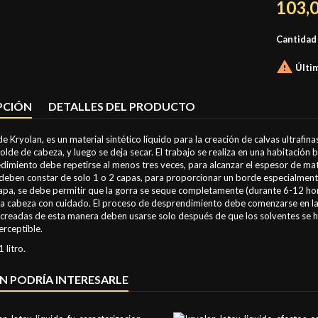
103,
Cantidad

Últim
PCIÓN
DETALLES DEL PRODUCTO
de Kryolan, es un material sintético líquido para la creación de calvas ultrafi
olde de cabeza, y luego se deja secar. El trabajo se realiza en una habitación 
dimiento debe repetirse al menos tres veces, para alcanzar el espesor de mate
eben constar de solo 1 o 2 capas, para proporcionar un borde especialmente 
capa, se debe permitir que la gorra se seque completamente (durante 6-12 h
a cabeza con cuidado. El proceso de desprendimiento debe comenzarse en la n
 creadas de esta manera deben usarse solo después de que los solventes se 
rceptible.
 litro.
N PODRÍA INTERESARLE