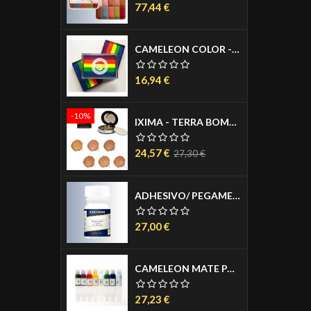
Precio
77,44 €
CAMELEON COLOR - BLOCKS AGUACOLOR PASTILLA 30 GR.
Precio
16,94 €
-10%
IXIMA - TERRA BOMBATA - BACKED BRONZER - POLVOS BRONCEADORES - SEDOSOS Y MICRO FINOS 12GR
Precio
Precio
24,57 €
27,30 €
base
ADHESIVO/ PEGAMENTO PARA PRÓTESIS - PROS AIDE 50 ML.
Precio
27,00 €
CAMELEON MATE PARA AERÓGRAFO 50 ML.
Precio
27,23 €