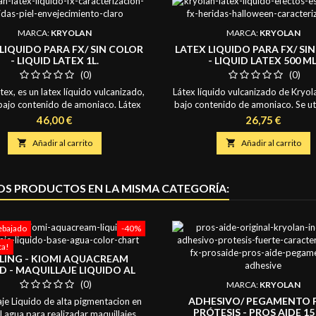
MARCA:
KRYOLAN
MARCA:
KRYOLAN
LIQUIDO PARA FX/ SIN COLOR
LATEX LIQUIDO PARA FX/ SI
- LIQUID LATEX 1L.
- LIQUID LATEX 500 ML
(0)
(0)
tex, es un latex líquido vulcanizado,
Látex líquido vulcanizado de Kryol
bajo contenido de amoniaco. Látex
bajo contenido de amoniaco. Se uti
do se utiliza para crear pequeñas
crear pequeñas prótesis como n
Precio
Precio
46,00 €
26,75 €
s como narices, piezas de mentón,
piezas de mentón, calvas, y simi
 similares. También se puede utilizar
También se puede utilizar para sim

Añadir al carrito

Añadir al carrito
mulaciones de piel vieja o lesiones.
de piel vieja o lesiones. Latex sin
Contiene: 1 Litro.
Contiene: 500 ml
OS PRODUCTOS EN LA MISMA CATEGORÍA:
ebajado
-40%
ta!
LING - KIOMI AQUACREAM
ID - MAQUILLAJE LIQUIDO AL
A - TONOS FANTASIA MATE
(0)
MARCA:
KRYOLAN
100ML
ADHESIVO/ PEGAMENTO 
aje Liquido de alta pigmentacion en
PRÓTESIS - PROS AIDE 15
l agua para realizadar maquillajes