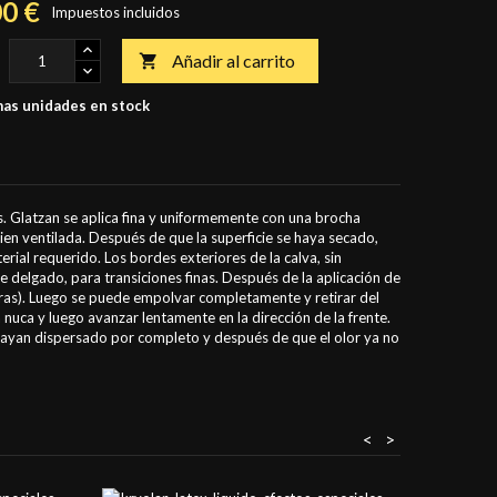
00 €
Impuestos incluidos
Añadir al carrito

as unidades en stock
nas. Glatzan se aplica fina y uniformemente con una brocha
bien ventilada. Después de que la superficie se haya secado,
rial requerido. Los bordes exteriores de la calva, sin
delgado, para transiciones finas. Después de la aplicación de
oras). Luego se puede empolvar completamente y retirar del
uca y luego avanzar lentamente en la dirección de la frente.
hayan dispersado por completo y después de que el olor ya no
<
>