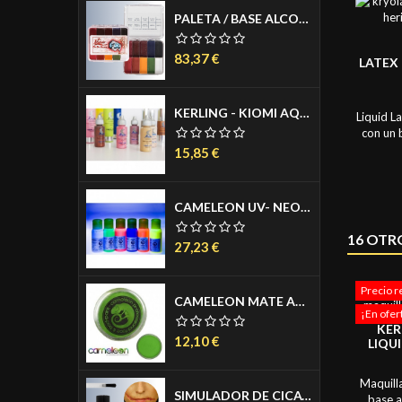
PALETA / BASE ALCOHOL - ON SET PALETTE FX - 10 COLORES
Precio
83,37 €
LATEX 
KERLING - KIOMI AQUACREAM - MAQUILLAJE FLUIDO PARA AEROGRAFO - AIRBRUSH MAKE UP - COLORES FANTASIA -MATE 30ML
Liquid La
con un 
líqui
Precio
15,85 €
prótesi
calvas, y
para si
CAMELEON UV- NEON PARA AERÓGRAFO 50 ML.
16 OTR
Precio
27,23 €
Precio r
CAMELEON MATE AGUACOLOR PASTILLA 32 GR.
¡En ofer
KER
Precio
12,10 €
LIQU
AGU
Maquill
SIMULADOR DE CICATRIZ- COLLODION 11 ML.
base a